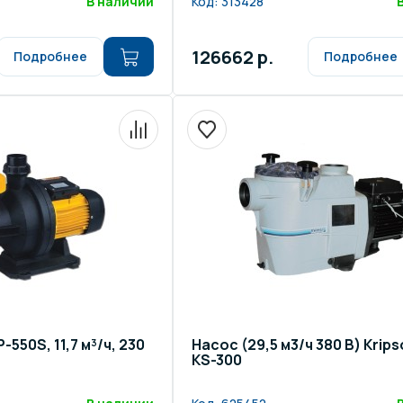
В наличии
Код:
313428
126662 р.
Подробнее
Подробнее
550S, 11,7 м³/ч, 230
Насос (29,5 м3/ч 380 В) Krips
KS-300