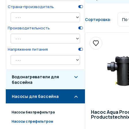
Страна-производитель
Осве
Инвентарь для отдыха
бас
Сортировка:
Производительность
Системы безопасности
Отд
Напряжение питания
Водонагреватели для
бассейна
Насосы для бассейна
Насос Aqua Prod
Насосы без префильтра
Productstechni
Насосы с префильтром