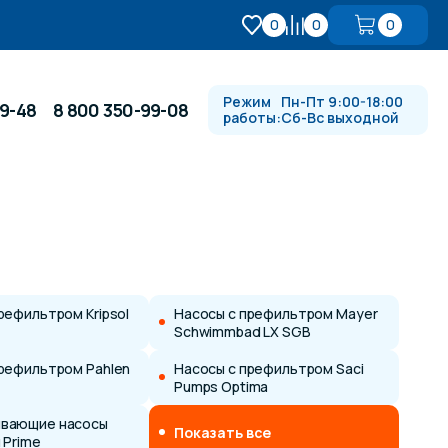
0
0
0
Режим
Пн-Пт 9:00-18:00
99-48
8 800 350-99-08
работы:
Сб-Вс выходной
Противотоки и гидромассажи
Автоматика и
 купели
электрооборудование
рефильтром Kripsol
Насосы с префильтром Mayer
Schwimmbad LX SGB
Водопады, водяные пушки и
душевые стойки
префильтром Pahlen
Насосы с префильтром Saci
Pumps Optima
в
вающие насосы
Спортивный инвентарь
Показать все
 Prime