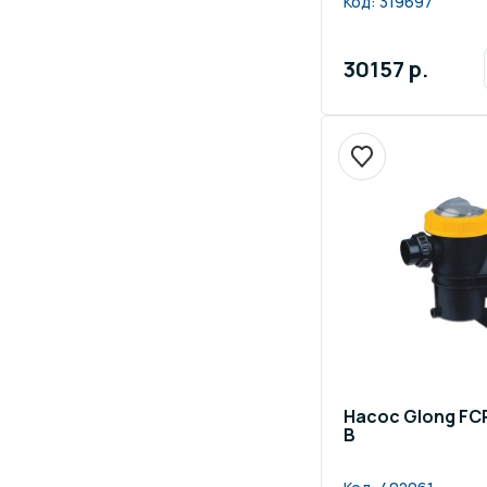
Код:
319697
30157 р.
Насос Glong FCP-
В