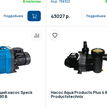
В наличии
Код:
758322
43027 р.
Подробнее
Подробнее
ий насос Speck
Насос Aqua Products Plus 4 
380 В
Productstechnix