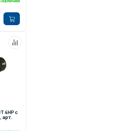
В наличии
T 4HP c
, арт.