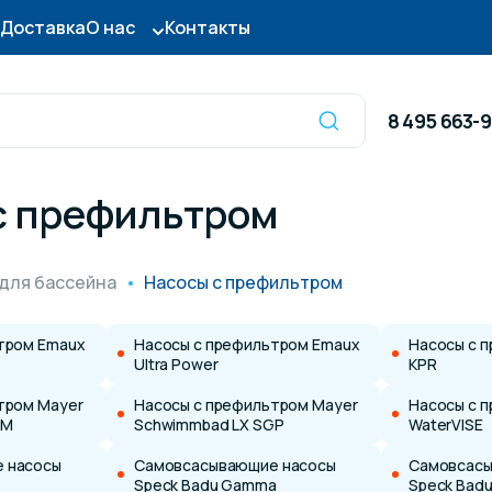
Доставка
О нас
Контакты
8 495 663-
с префильтром
Оборудование для
сы для бассейна
дезинфекции
для бассейна
Насосы с префильтром
ницы и поручни
Готовые бассейны и
тром Emaux
Насосы с префильтром Emaux
Насосы с п
Ultra Power
KPR
тры для бассейна
Осушители воздуха
тром Mayer
Насосы с префильтром Mayer
Насосы с 
GM
Schwimmbad LX SGP
WaterVISE
 насосы
итные покрытия
Самовсасывающие насосы
Химия для бассейно
Самовсасы
Speck Badu Gamma
Speck Badu