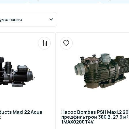
щение и подсветка для
Измерение парамет
сейна
елочные материалы
Строительные мате
ucts Maxi 22 Aqua
Насос Bombas PSH Maxi.2 20
x
предфильтром 380 В, 27.6 м³/
1MAX0200T4V