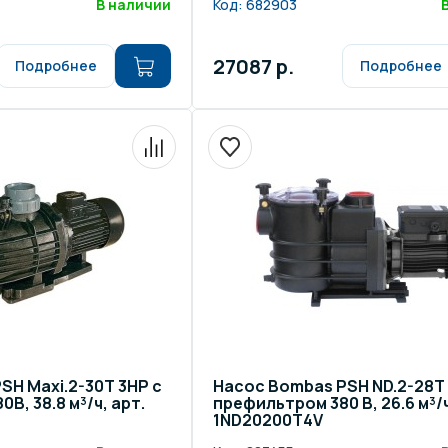
В наличии
Код:
682903
27087 р.
Подробнее
Подробнее
SH Maxi.2-30T 3HP c
Насос Bombas PSH ND.2-28T
В, 38.8 м³/ч, арт.
префильтром 380 B, 26.6 м³/ч
1ND20200T4V