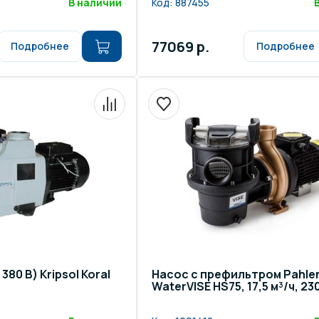
В наличии
Код:
887455
77069 р.
Подробнее
Подробнее
380 В) Kripsol Koral
Насос с префильтром Pahle
WaterVISE HS75, 17,5 м³/ч, 23