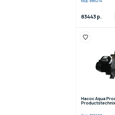
Код:
685274
83443 р.
Насос Aqua Prod
Productstechni