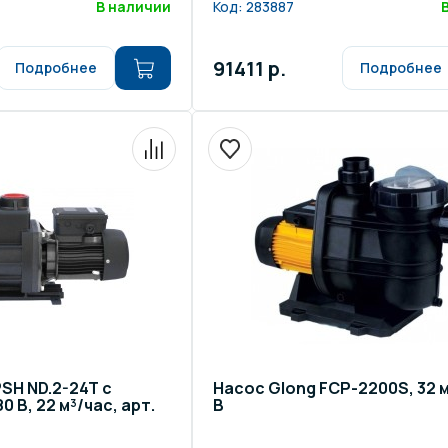
В наличии
Код:
283887
91411 р.
Подробнее
Подробнее
SH ND.2-24T c
Насос Glong FCP-2200S, 32 м
 В, 22 м³/час, арт.
В