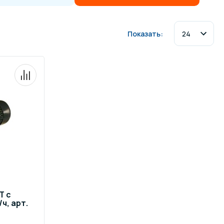
ров воды
Павильоны для бассейна
Показать:
риалы
Оборудование для хаммамов
T с
ч, арт.