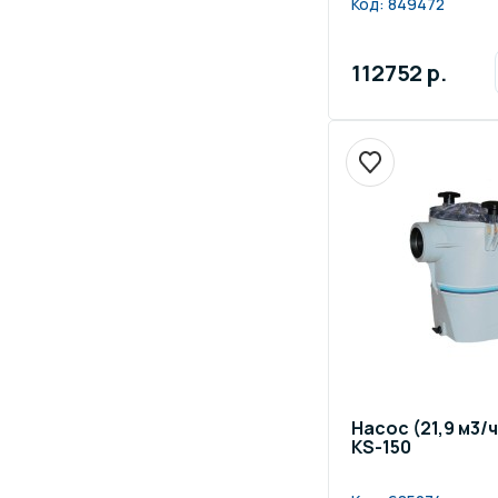
Код:
849472
112752 р.
Насос (21,9 м3/ч 
KS-150