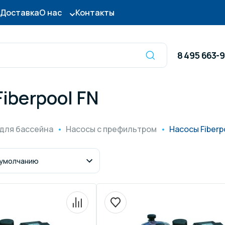
Доставка
О нас
Контакты
8 495 663-
iberpool FN
Оборудование для
сы для бассейна
дезинфекции
для бассейна
Насосы с префильтром
Насосы Fiberp
ницы и поручни
Готовые бассейны и
тры для бассейна
Осушители воздуха
итные покрытия
Химия для бассейно