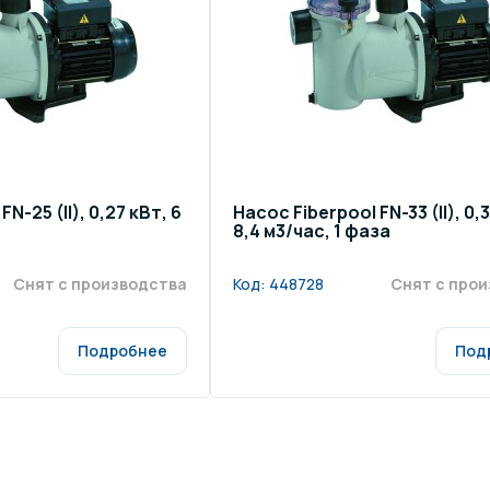
щение и подсветка для
Измерение парамет
сейна
елочные материалы
Строительные мате
N-25 (II), 0,27 кВт, 6
Насос Fiberpool FN-33 (II), 0,
8,4 м3/час, 1 фаза
Снят с производства
Код:
448728
Снят с про
Подробнее
Под