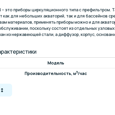
FN – это приборы циркуляционного типа с префильтром.
т как для небольших акваторий, так и для бассейнов с
вам материалов, применять приборы можно и для акватор
 обслуживании, поскольку состоят из отдельных узловы
ан из нержавеющей стали, а диффузор, корпус, основани
арактеристики
Модель
3
Производительность, м
/час
Напор, м
Мощность, кВт
Входное отверстие