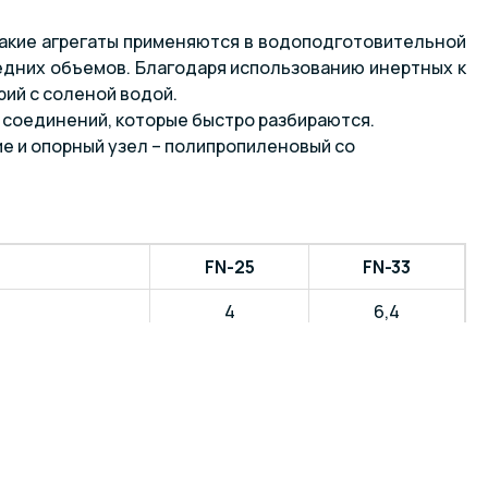
 Такие агрегаты применяются в водоподготовительной
редних объемов. Благодаря использованию инертных к
ий с соленой водой.
х соединений, которые быстро разбираются.
е и опорный узел – полипропиленовый со
FN-25
FN-33
4
6,4
8
8
0.34
0.45
Под вклейку 50 мм