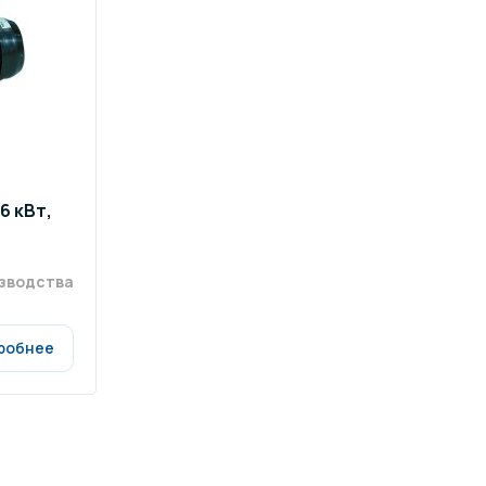
ров воды
Павильоны для бассейна
риалы
Оборудование для хаммамов
36 кВт,
изводства
робнее