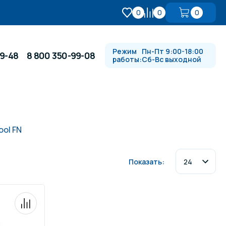
0
0
0
Режим
Пн-Пт 9:00-18:00
99-48
8 800 350-99-08
работы:
Сб-Вс выходной
Противотоки и гидромассажи
ool FN
Автоматика и
 купели
электрооборудование
Показать:
Водопады, водяные пушки и
душевые стойки
в
Спортивный инвентарь