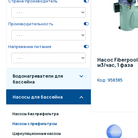
Страна-производитель
Осве
Инвентарь для отдыха
бас
Производительность
Системы безопасности
Отд
Напряжение питания
Насос Fiberpool F
м3/час, 1 фаза
Водонагреватели для
Код:
958385
бассейна
Насосы для бассейна
Насосы без префильтра
Насосы с префильтром
Циркуляционные насосы