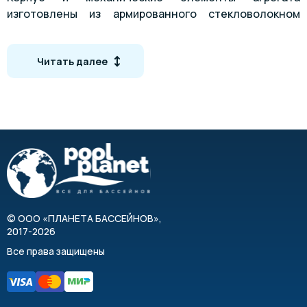
изготовлены из армированного стекловолокном
полипропилена и нержавеющей стали.
Посмотреть все насосы Kripsol для бассейна
Читать далее
Технические характеристики
Модель
KAN-500
3
Производительность, м
/час
71
Напор, м
12
Мощность, кВт
4,71
Входное отверстие, мм
©
ООО «ПЛАНЕТА БАССЕЙНОВ»
,
2017-2026
Выходное отверстие, мм
Все права защищены
Напряжение, В
380
Максимальная температура воды, °C