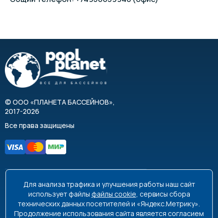
©
ООО «ПЛАНЕТА БАССЕЙНОВ»
,
2017-2026
Все права защищены
Для анализа трафика и улучшения работы наш сайт
8 495 663-99-48
8 800 350-99-08
использует файлы
файлы cookie
, сервисы сбора
технических данных посетителей и «Яндекс.Метрику».
info@poolplanet.ru
Продолжение использования сайта является согласием