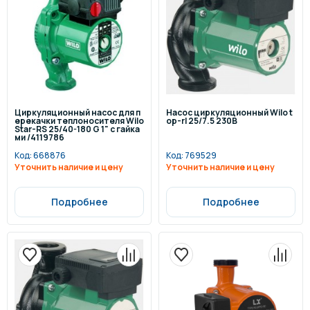
Циркуляционный насос для п
Насос циркуляционный Wilo t
ерекачки теплоносителя Wilo
op-rl 25/7.5 230В
Star-RS 25/40-180 G 1" с гайка
ми /4119786
Код:
668876
Код:
769529
Уточнить наличие и цену
Уточнить наличие и цену
Подробнее
Подробнее