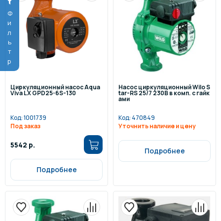
Фильтр
Циркуляционный насос Aqua
Насос циркуляционный Wilo S
Viva LX GPD25-6S-130
tar-RS 25/7 230В в комп. с гайк
ами
Код:
1001739
Код:
470849
Под заказ
Уточнить наличие и цену
5542 р.
Подробнее
Подробнее