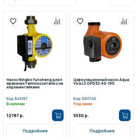
Насос Ningbo Yunsheng для п
Циркуляционный насос Aqua
ерекачки теплоносителя с на
Viva LX GPD32-6S-180
кидными гайками
Код:
845197
Код:
1001740
В наличии
Под заказ
12787 р.
5530 р.
Подробнее
Подробнее