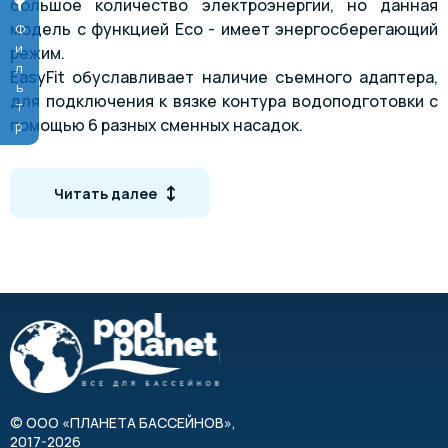
большое количество электроэнергии, но данная
модель с функцией Eco - имеет энергосберегающий
Фильтр
режим.
EasyFit обуславливает наличие съемного адаптера,
для подключения к вязке контура водоподготовки с
помощью 6 разных сменных насадок.
Технические характеристики
Читать далее
Парметр
Значение
3
Производительность, м
/час
28
Напор, м
8
Мощность, кВт
1,1
Входное отверстие
63 мм
Выходное отверстие
63 мм
©
ООО «ПЛАНЕТА БАССЕЙНОВ»
,
2017-2026