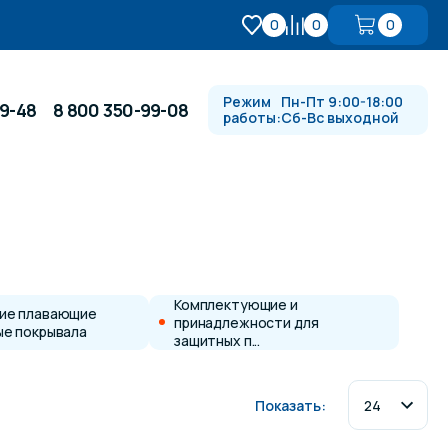
0
0
0
Режим
Пн-Пт 9:00-18:00
99-48
8 800 350-99-08
работы:
Сб-Вс выходной
Противотоки и гидромассажи
Автоматика и
 купели
электрооборудование
Комплектующие и
ие плавающие
принадлежности для
ые покрывала
защитных п...
Водопады, водяные пушки и
душевые стойки
Показать:
в
Спортивный инвентарь