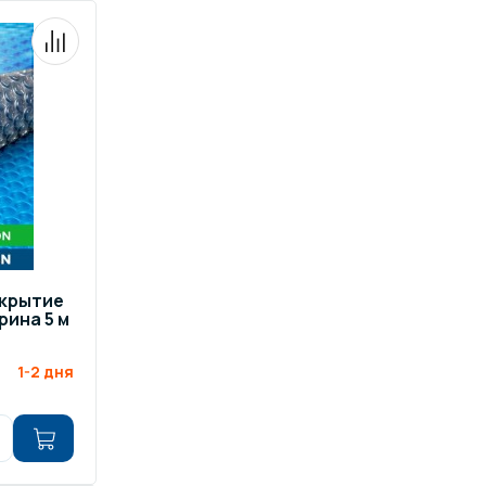
окрытие
рина 5 м
1-2 дня