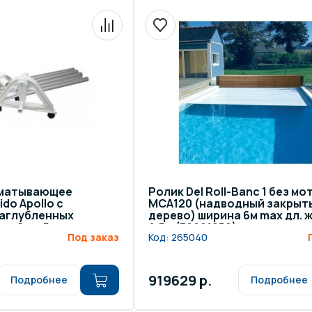
сматывающее
Ролик Del Roll-Banc 1 без мо
do Apollo с
МСА120 (надводный закрыт
заглубленных
дерево) ширина 6м max дл. 
ной до 5 метров.
9,5м (30021059)
Под заказ
Код:
265040
919629 р.
Подробнее
Подробнее