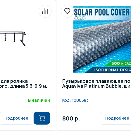
 для ролика
Пузырьковое плавающее п
о, длина 5,3-6,9 м,
Aquaviva Platinum Bubble, ши
В наличии
Код:
1000583
800 р.
Подробнее
Подробнее