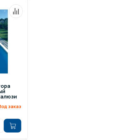
тора
ый
жалюзи
Под заказ