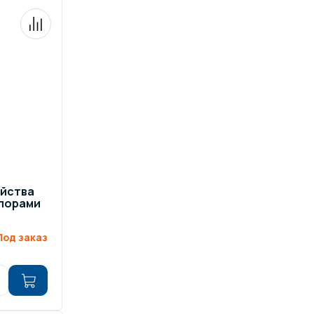
ойства
 опорами
Под заказ