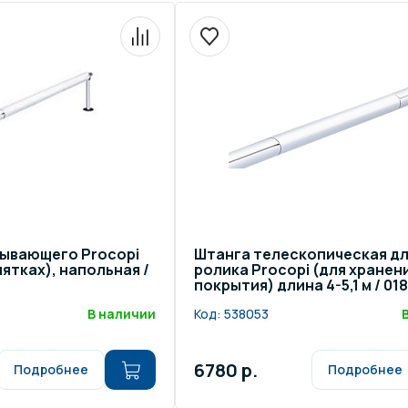
щение и подсветка для
Измерение парамет
сейна
елочные материалы
Строительные мате
тывающего Procopi
Штанга телескопическая д
ятках), напольная /
ролика Procopi (для хранен
покрытия) длина 4-5,1 м / 01
В наличии
Код:
538053
6780 р.
Подробнее
Подробнее