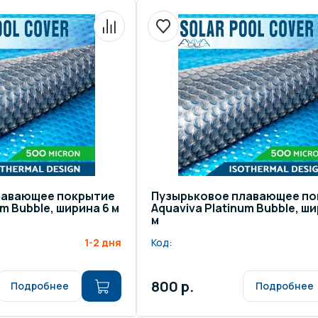
лавающее покрытие
Пузырьковое плавающее п
um Bubble, ширина 6 м
Aquaviva Platinum Bubble, ши
м
1-2 дня
Код:
800 р.
Подробнее
Подробнее