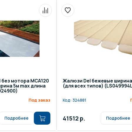
IN без мотора МСА120
Жалюзи Del бежевые ширина 
рина 5м max длина
(для всех типов) (LS049994
024900)
Под заказ
Код:
324881
41512 р.
Подробнее
Подробнее