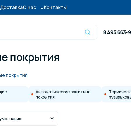
Доставка
О нас
Контакты
8 495 663-
е покрытия
Оборудование для
сы для бассейна
дезинфекции
ые покрытия
ницы и поручни
Готовые бассейны и
щие
Автоматические защитные
Термическ
покрытия
пузырьков
тры для бассейна
Осушители воздуха
итные покрытия
Химия для бассейно