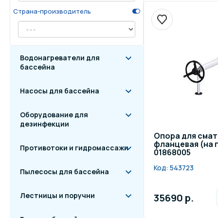
Страна-производитель
Осве
Инвентарь для отдыха
бас
Системы безопасности
Отд
Водонагреватели для
бассейна
Насосы для бассейна
Оборудование для
дезинфекции
Опора для сма
фланцевая (на п
Противотоки и гидромассажи
01868005
Код:
543723
Пылесосы для бассейна
Лестницы и поручни
35690 р.