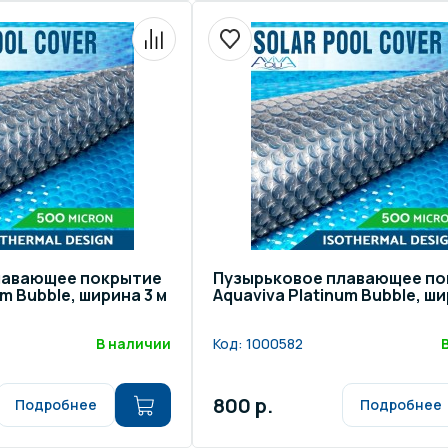
лавающее покрытие
Пузырьковое плавающее п
um Bubble, ширина 3 м
Aquaviva Platinum Bubble, ши
В наличии
Код:
1000582
800 р.
Подробнее
Подробнее