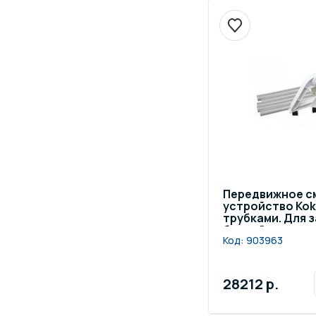
Передвижное 
устройство Koki
трубками. Для 
бассейнов шири
Код:
903963
28212 р.