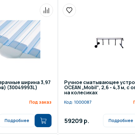
зрачные ширина 3,97
Ручное сматывающее устр
ов) (30049993L)
OCEAN „Mobil“, 2,6 - 4,3 м, с
на колесиках
Под заказ
Код:
1000087
59209 р.
Подробнее
Подробнее