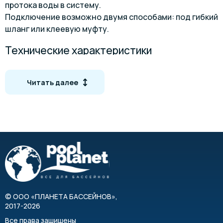
протока воды в систему.
Подключение возможно двумя способами: под гибкий
шланг или клеевую муфту.
Технические характеристики
Модель
81002
810
Читать далее
3
Производительность, м
/час
5,4
7,
Напор, м
8
8
Мощность, кВт
0,38
0,
Входное отверстие
Выходное отверстие
Напряжение, В
220
22
©
ООО «ПЛАНЕТА БАССЕЙНОВ»
,
2017-2026
Обороты двигателя, об/мин
Все права защищены