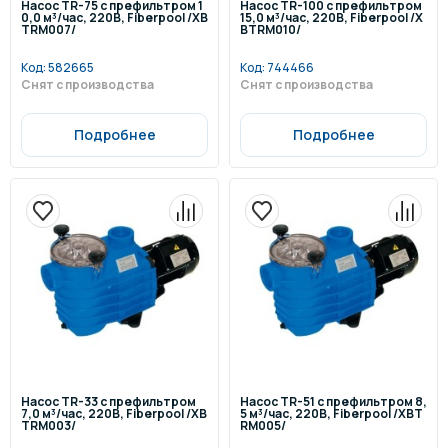
Насос TR-75 с префильтром 1
Насос TR-100 с префильтром
0,0 м³/час, 220В, Fiberpool /XB
15,0 м³/час, 220В, Fiberpool /X
TRM007/
BTRM010/
Код:
582665
Код:
744466
Снят с производства
Снят с производства
Подробнее
Подробнее
Насос TR-33 с префильтром
Насос TR-51 с префильтром 8,
7,0 м³/час, 220В, Fiberpool /XB
5 м³/час, 220В, Fiberpool /XBT
TRM003/
RM005/