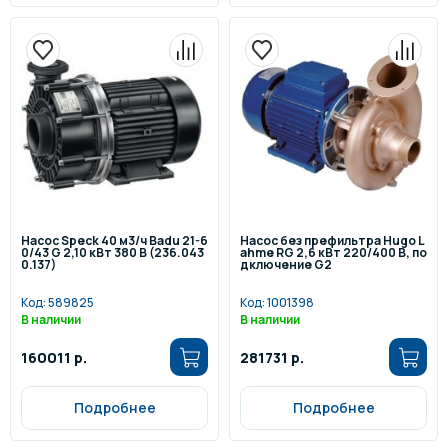
Насос Speck 40 м3/ч Badu 21-6
Насос без префильтра Hugo L
0/43 G 2,10 кВт 380 В (236.043
ahme RG 2,6 кВт 220/400 В, по
0.137)
дключение G2
Код:
589825
Код:
1001398
В наличии
В наличии
160011 р.
281731 р.
Подробнее
Подробнее