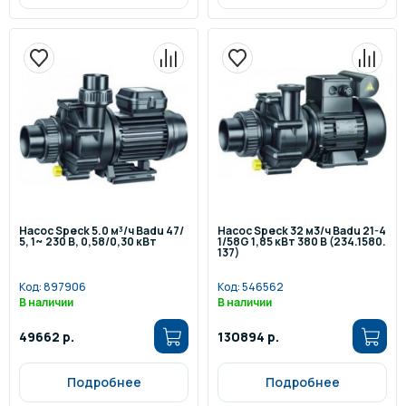
Насос Speck 5.0 м³/ч Badu 47/
Насос Speck 32 м3/ч Badu 21-4
5, 1~ 230 В, 0,58/0,30 кВт
1/58G 1,85 кВт 380 В (234.1580.
137)
Код:
897906
Код:
546562
В наличии
В наличии
49662 р.
130894 р.
Подробнее
Подробнее