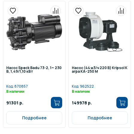
Насос Speck Badu 73-2, 1~ 230
Насос (44 м3/ч 220 В) Kripsol K
В, 1,49/1,10 кВт
arpa KA-250 M
Код:
870857
Код:
962522
В наличии
В наличии
91301 р.
149978 р.
Подробнее
Подробнее