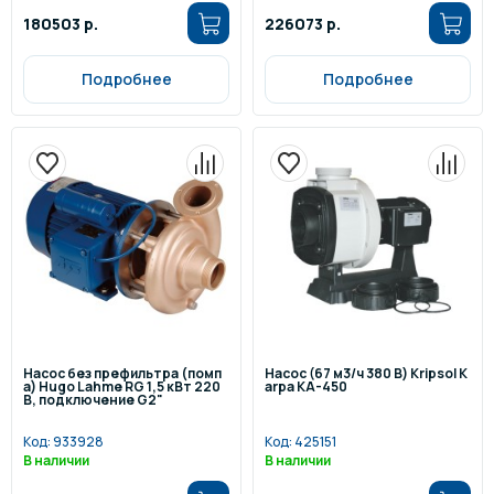
180503 р.
226073 р.
Подробнее
Подробнее
Насос без префильтра (помп
Насос (67 м3/ч 380 В) Kripsol K
а) Hugo Lahme RG 1,5 кВт 220
arpa KA-450
В, подключение G2"
Код:
933928
Код:
425151
В наличии
В наличии