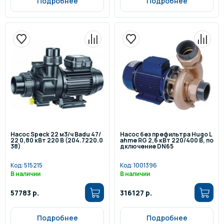
Подробнее
Подробнее
Насос Speck 22 м3/ч Badu 47/
Насос без префильтра Hugo L
22 0,80 кВт 220 В (204.7220.0
ahme RG 2,6 кВт 220/400 В, по
38)
дключение DN65
Код:
515215
Код:
1001396
В наличии
В наличии
57783 р.
316127 р.
Подробнее
Подробнее