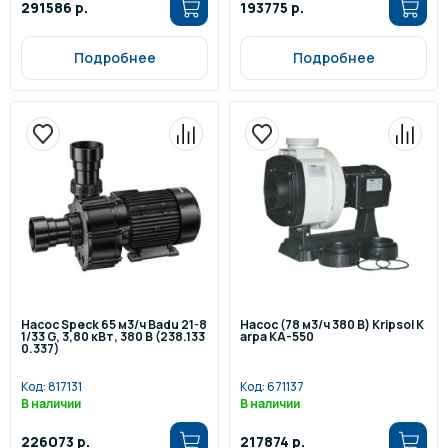
291586 р.
193775 р.
Подробнее
Подробнее
Насос Speck 65 м3/ч Badu 21-8
Насос (78 м3/ч 380 В) Kripsol K
1/33 G, 3,80 кВт, 380 В (238.133
arpa KA-550
0.337)
Код:
817131
Код:
671137
В наличии
В наличии
226073 р.
217874 р.