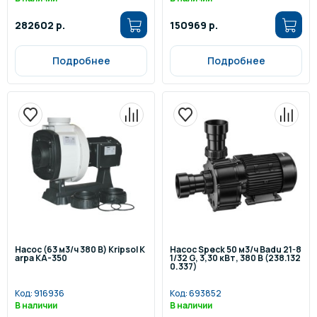
282602 р.
150969 р.
Подробнее
Подробнее
Насос (63 м3/ч 380 В) Kripsol K
Насос Speck 50 м3/ч Badu 21-8
arpa KA-350
1/32 G, 3,30 кВт, 380 В (238.132
0.337)
Код:
916936
Код:
693852
В наличии
В наличии