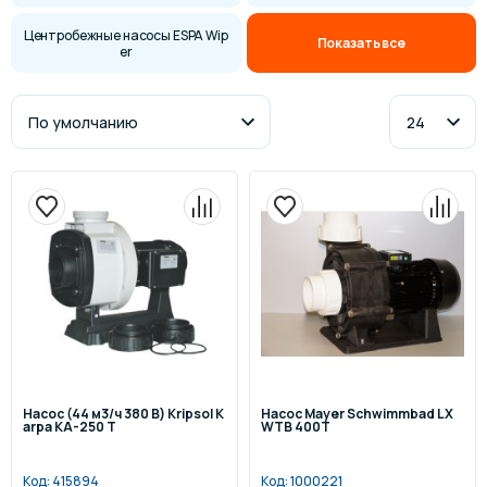
Центробежные насосы ESPA Wip
Показать все
er
Насос (44 м3/ч 380 В) Kripsol K
Насос Mayer Schwimmbad LX
arpa KA-250 Т
WTB 400T
Код:
415894
Код:
1000221