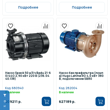
Подробнее
Подробнее
Насос Speck 50 м3/ч Badu 21-6
Насос без префильтра (помп
0/44G 2,90 кВт 220 В (236.04
а) Hugo Lahme RG 4,0 кВт 380
40.138)
В, подключение SB80
Код:
680940
Код:
282004
В наличии
В наличии
209211 р.
627189 р.