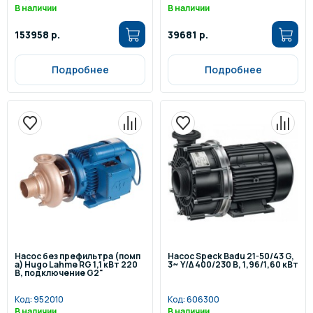
В наличии
В наличии
153958 р.
39681 р.
Подробнее
Подробнее
Насос без префильтра (помп
Насос Speck Badu 21-50/43 G,
а) Hugo Lahme RG 1,1 кВт 220
3~ Y/∆ 400/230 В, 1,96/1,60 кВт
В, подключение G2"
Код:
952010
Код:
606300
В наличии
В наличии