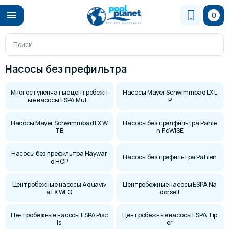
0
Насосы без префильтра
Многоступенчатые центробежн
Насосы Mayer Schwimmbad LX L
ые насосы ESPA Mul...
P
Насосы Mayer Schwimmbad LX W
Насосы без предфильтра Pahle
TB
n FloWISE
Насосы без префильтра Haywar
Насосы без префильтра Pahlen
d HCP
Центробежные насосы Aquaviv
Центробежные насосы ESPA Na
a LX WEQ
dorself
Центробежные насосы ESPA Pisc
Центробежные насосы ESPA Tip
is
er