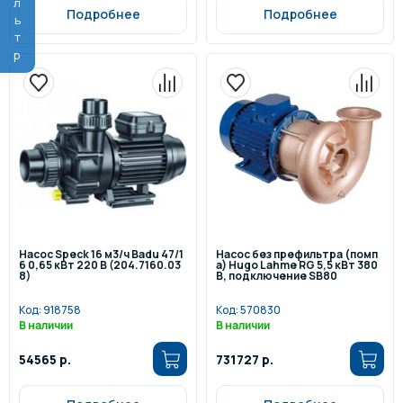
Фильтр
Подробнее
Подробнее
Насос Speck 16 м3/ч Badu 47/1
Насос без префильтра (помп
6 0,65 кВт 220 В (204.7160.03
а) Hugo Lahme RG 5,5 кВт 380
8)
В, подключение SB80
Код:
918758
Код:
570830
В наличии
В наличии
54565 р.
731727 р.