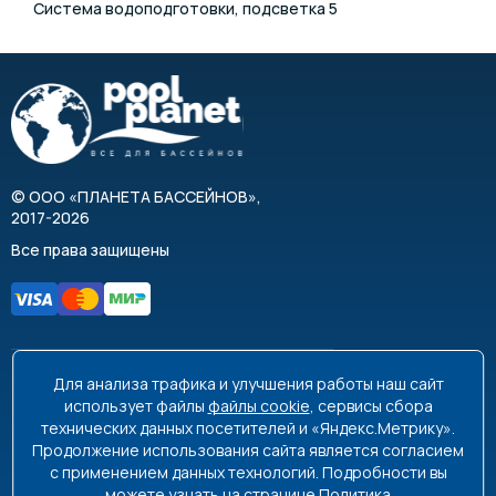
Система водоподготовки, подсветка 5
©
ООО «ПЛАНЕТА БАССЕЙНОВ»
,
2017-2026
Все права защищены
Для анализа трафика и улучшения работы наш сайт
8 495 663-99-48
8 800 350-99-08
использует файлы
файлы cookie
, сервисы сбора
технических данных посетителей и «Яндекс.Метрику».
info@poolplanet.ru
Продолжение использования сайта является согласием
с применением данных технологий. Подробности вы
г. Москва, проспект Мира, д. 61
можете узнать на странице
Политика