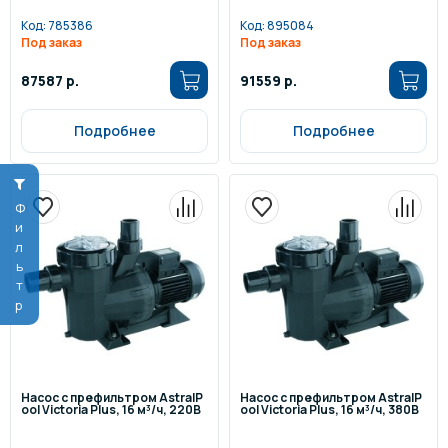
Код:
785386
Код:
895084
Под заказ
Под заказ
87587 р.
91559 р.
Подробнее
Подробнее
Фильтр
Насос с префильтром AstralP
Насос с префильтром AstralP
ool Victoria Plus, 16 м³/ч, 220В
ool Victoria Plus, 16 м³/ч, 380В