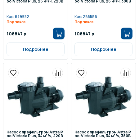
ool Victoria Plus, 26 м³/ч, 220В
ool Victoria Plus, 26 м³/ч, 380В
Код:
879952
Код:
285586
Под заказ
Под заказ
108847 р.
108847 р.
Подробнее
Подробнее
Насос с префильтром AstralP
Насос с префильтром AstralP
ool Victoria Plus, 34 м³/ч, 220В
ool Victoria Plus, 34 м³/ч, 380В