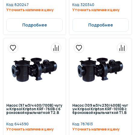
Код:
820247
Код:
320340
Уточнить наличие и цену
Уточнить наличие и цену
Подробнее
Подробнее
Насос (97 м3/ч 400/700В) чугу
Насос (109 м3/ч 230/400В) чуг
н Kripsol Kripton KRF-760В с б
ун Kripsol Kripton KRF-1010В с
ронзовой крыльчаткой Т2.В
бронзовой крыльчаткой Т1.В
Код:
644590
Код:
787613
Уточнить наличие и цену
Уточнить наличие и цену