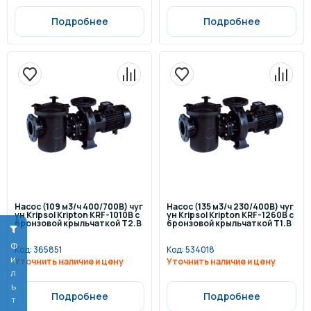
Подробнее
Подробнее
Насос (109 м3/ч 400/700В) чуг
Насос (135 м3/ч 230/400В) чуг
ун Kripsol Kripton KRF-1010В с
ун Kripsol Kripton KRF-1260В с
бронзовой крыльчаткой Т2.В
бронзовой крыльчаткой Т1.В
Фильтр
Код:
365851
Код:
534018
Уточнить наличие и цену
Уточнить наличие и цену
Подробнее
Подробнее