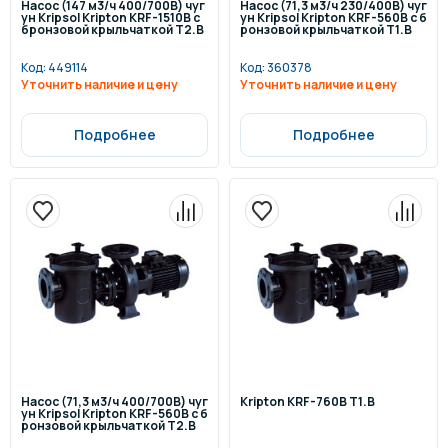
Насос (147 м3/ч 400/700В) чуг
Насос (71,3 м3/ч 230/400В) чуг
ун Kripsol Kripton KRF-1510В с
ун Kripsol Kripton KRF-560В с б
бронзовой крыльчаткой Т2.В
ронзовой крыльчаткой Т1.В
Код:
449114
Код:
360378
Уточнить наличие и цену
Уточнить наличие и цену
Подробнее
Подробнее
Насос (71,3 м3/ч 400/700В) чуг
Kripton KRF-760В Т1.В
ун Kripsol Kripton KRF-560В с б
ронзовой крыльчаткой Т2.В