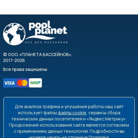
Мощность, кВт
4,9
Входное отверстие, мм
Выходное отверстие, мм
Напряжение, В
380
©
ООО «ПЛАНЕТА БАССЕЙНОВ»
,
Влажность окружающего воздуха, %
2017-2026
Максимальная температура воды, °C
Все права защищены
Максимальное рабочее давление, бар
Число оборотов двигателя, об/мин
Класс защиты
Для анализа трафика и улучшения работы наш сайт
8 495 663-99-48
8 800 350-99-08
использует файлы
файлы cookie
, сервисы сбора
Класс изоляции
технических данных посетителей и «Яндекс.Метрику».
info@poolplanet.ru
Продолжение использования сайта является согласием
Материал корпуса
с применением данных технологий. Подробности вы
г. Москва, проспект Мира, д. 61
можете узнать на странице
Политика