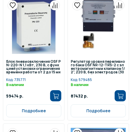
Блок пневмовключения OSF P
Регулятор уровня переливно
N-220-N 1,1 кВт, 230 В, с функ
го бака OSF NR-12-TRS-2 с эл
цией установки ограничения
ектромагнитным клапаном 1/
времени работы от 2 до 15 ми
2", 220 В, без электродов (30
нут
3.008.2030)
Код:
735771
Код:
579485
В наличии
В наличии
59474 р.
87432 р.
Подробнее
Подробнее