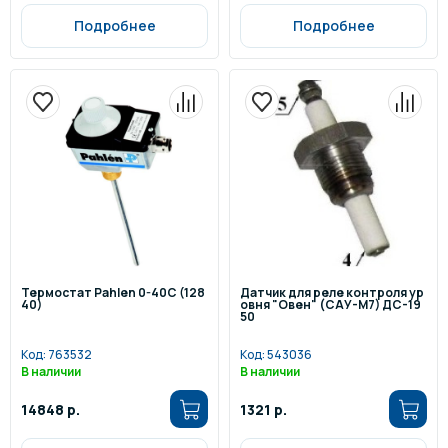
Подробнее
Подробнее
Термостат Pahlen 0-40С (128
Датчик для реле контроля ур
40)
овня "Овен" (САУ-М7) ДС-19
50
Код:
763532
Код:
543036
В наличии
В наличии
14848 р.
1321 р.