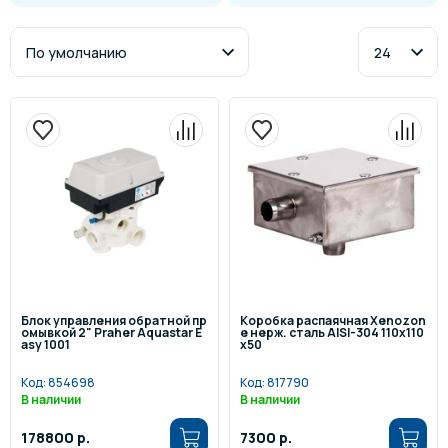
Блок управления обратной пр
Коробка распаячная Xenozon
омывкой 2" Praher Aquastar E
e нерж. сталь AISI-304 110х110
asy 1001
х50
Код:
854698
Код:
817790
В наличии
В наличии
178800 р.
7300 р.