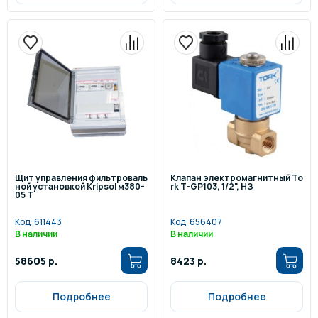
Щит управления фильтроваль
Клапан электромагнитный To
ной установкой Kripsol м380-
rk T-GP103, 1/2", НЗ
05 Т
Код:
611443
Код:
656407
В наличии
В наличии
58605 р.
8423 р.
Подробнее
Подробнее