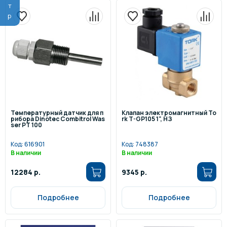
Температурный датчик для п
Клапан электромагнитный To
рибора Dinotec Combitrol Was
rk T-GP105 1", НЗ
ser PT 100
Код:
616901
Код:
748387
В наличии
В наличии
12284 р.
9345 р.
Подробнее
Подробнее