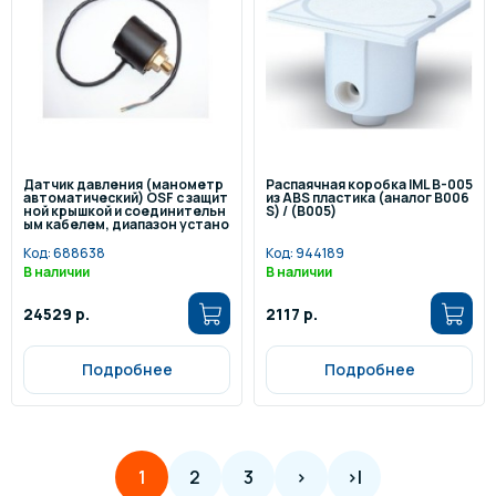
Датчик давления (манометр
Распаячная коробка IML B-005
автоматический) OSF с защит
из ABS пластика (аналог B006
ной крышкой и соединительн
S) / (B005)
ым кабелем, диапазон устано
вки 0,5 - 1,5 бар
Код:
688638
Код:
944189
В наличии
В наличии
24529 р.
2117 р.
Подробнее
Подробнее
2
3
>
>|
1