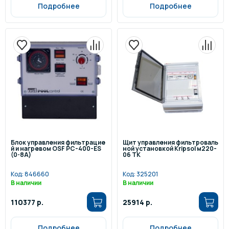
Подробнее
Подробнее
Блок управления фильтрацие
Щит управления фильтроваль
й и нагревом OSF PС-400-ES
ной установкой Kripsol м220-
(0-8А)
06 ТК
Код:
846660
Код:
325201
В наличии
В наличии
110377 р.
25914 р.
Подробнее
Подробнее