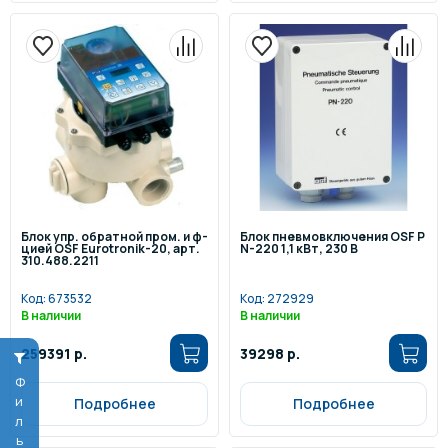
Блок упр. обратной пром. и ф-
Блок пневмовключения OSF P
цией OSF Eurotronik-20, арт.
N-220 1,1 кВт, 230 В
310.488.2211
Код:
673532
Код:
272929
В наличии
В наличии
259391 р.
39298 р.
Фильтр
Подробнее
Подробнее