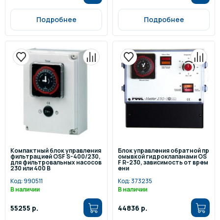
Подробнее
Подробнее
Компактный блок управления
Блок управления обратной пр
фильтрацией OSF S-400/230,
омывкой гидроклапанами OS
для фильтровальных насосов
F R-230, зависимость от врем
230 или 400 В
ени
Код:
990511
Код:
373235
В наличии
В наличии
55255 р.
44836 р.