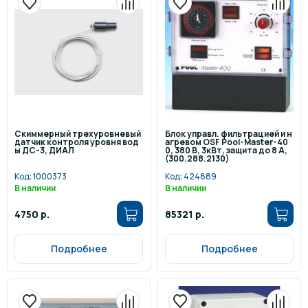
Скиммерный трехуровневый
Блок управл. фильтрацией и н
датчик контроля уровня вод
агревом OSF Pool-Master-40
ы ДС-3, ДИАЛ
0, 380 В, 3кВт, защита до 8 А,
(300.288.2130)
Код:
1000373
Код:
424889
В наличии
В наличии
4750 р.
85321 р.
Подробнее
Подробнее