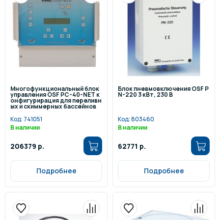
Многофункциональный блок
Блок пневмовключения OSF P
управления OSF PC-40-NET к
N-220 3 кВт, 230 В
онфигурирация для переливн
ых и скиммерных бассейнов
Код:
741051
Код:
803460
В наличии
В наличии
206379 р.
62771 р.
Подробнее
Подробнее