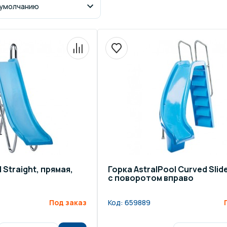
щение и подсветка для
Измерение парамет
сейна
елочные материалы
Строительные мате
 Straight, прямая,
Горка AstralPool Curved Slide
с поворотом вправо
Под заказ
Код:
659889