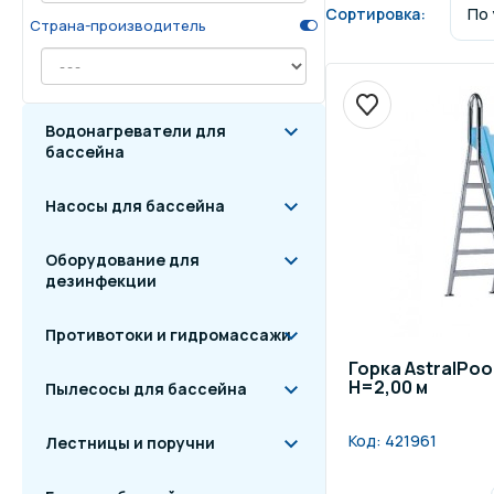
Сортировка:
Страна-производитель
Осве
Инвентарь для отдыха
бас
Системы безопасности
Отд
Водонагреватели для
бассейна
Насосы для бассейна
Оборудование для
дезинфекции
Противотоки и гидромассажи
Горка AstralPool
H=2,00 м
Пылесосы для бассейна
Код:
421961
Лестницы и поручни