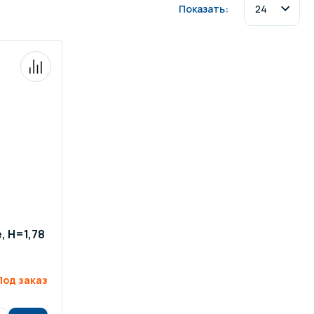
Показать:
ров воды
Павильоны для бассейна
риалы
Оборудование для хаммамов
, H=1,78
Под заказ