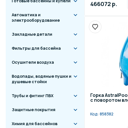
Готовые бассейны и купели
466072 р.
Автоматика и
электрооборудование
Закладные детали
Фильтры для бассейна
Осушители воздуха
Водопады, водяные пушки и
душевые стойки
Горка AstralPool
Трубы и фитинг ПВХ
с поворотом вл
Защитные покрытия
Код:
858382
Химия для бассейнов