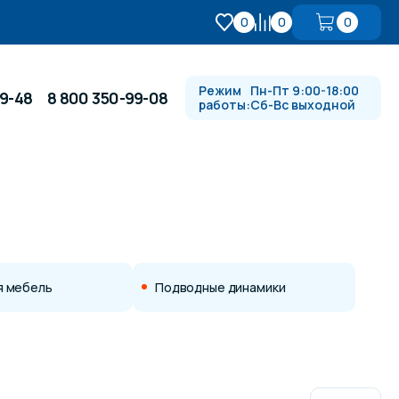
0
0
0
Режим
Пн-Пт 9:00-18:00
99-48
8 800 350-99-08
работы:
Сб-Вс выходной
Противотоки и гидромассажи
Автоматика и
 купели
электрооборудование
 мебель
Подводные динамики
Водопады, водяные пушки и
душевые стойки
в
Спортивный инвентарь