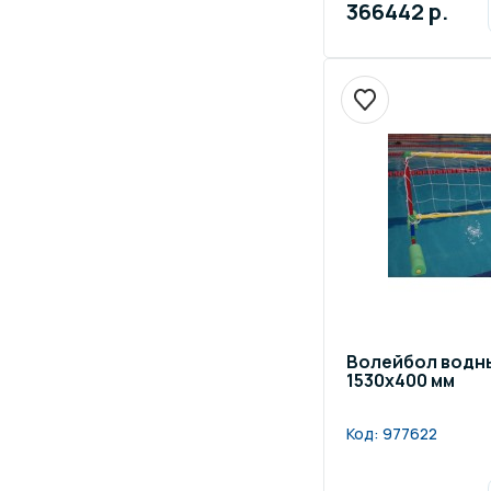
366442 р.
Волейбол водн
1530х400 мм
Код:
977622