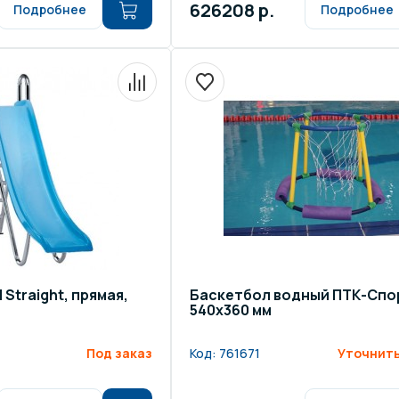
626208 р.
Подробнее
Подробнее
 Straight, прямая,
Баскетбол водный ПТК-Спо
540х360 мм
Под заказ
Код:
761671
Уточнить