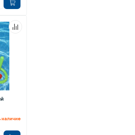
ий
 наличие