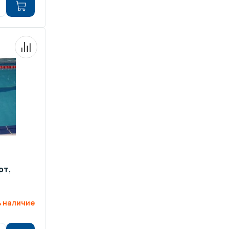
рт,
 наличие