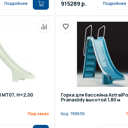
915289 р.
Подробнее
Подробнее
l MT07, H=2,00
Горка для бассейна AstralPo
Pranaslidу высотой 1,80 м
Под заказ
Код:
789539