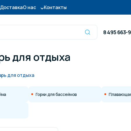
Доставка
О нас
Контакты
8 495 663-
рь для отдыха
Оборудование для
сы для бассейна
дезинфекции
рь для отдыха
ницы и поручни
Готовые бассейны и
йна
Горки для бассейнов
Плавающая
тры для бассейна
Осушители воздуха
итные покрытия
Химия для бассейно