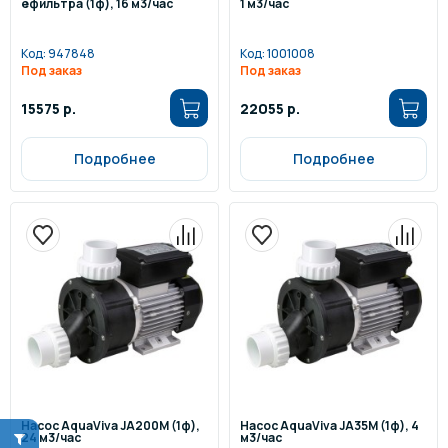
ефильтра (1ф), 16 м3/час
1 м3/час
Код:
947848
Код:
1001008
Под заказ
Под заказ
15575 р.
22055 р.
Подробнее
Подробнее
Насос AquaViva JA200M (1ф),
Насос AquaViva JA35M (1ф), 4
24 м3/час
м3/час