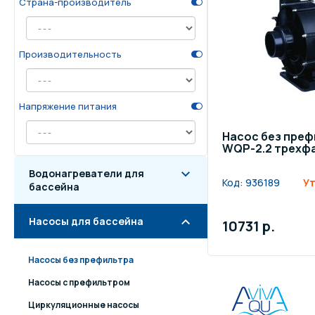
Страна-производитель
Осве
Инвентарь для отдыха
бас
Производительность
Системы безопасности
Отд
Напряжение питания
Насос без преф
WQP-2.2 трехф
Водонагреватели для
Код:
936189
Ут
бассейна
Насосы для бассейна
10731 р.
Насосы без префильтра
Насосы с префильтром
Циркуляционные насосы