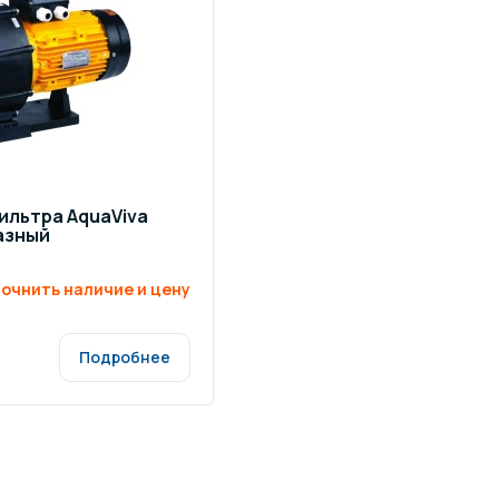
щение и подсветка для
Измерение парамет
сейна
елочные материалы
Строительные мате
ильтра AquaViva
азный
очнить наличие и цену
Подробнее