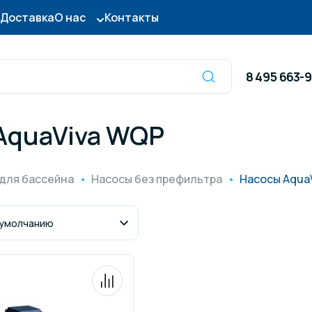
Доставка
О нас
Контакты
8 495 663-
AquaViva WQP
Оборудование для
сы для бассейна
дезинфекции
для бассейна
Насосы без префильтра
Насосы Aqua
ницы и поручни
Готовые бассейны и
тры для бассейна
Осушители воздуха
итные покрытия
Химия для бассейно