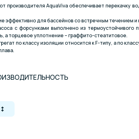
от производителя AquaViva обеспечивает перекачку в
е эффективно для бассейнов со встречным течением и 
асоса с форсунками выполнено из термоустойчивого п
, а торцевое уплотнение – граффито-стеатитовое.
егат по классу изоляции относится к F-типу, а по клас
плава.
ОИЗВОДИТЕЛЬНОСТЬ