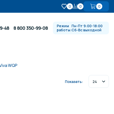
0
0
0
Режим
Пн-Пт 9:00-18:00
99-48
8 800 350-99-08
работы:
Сб-Вс выходной
Противотоки и гидромассажи
Viva WQP
Автоматика и
 купели
электрооборудование
Показать:
Водопады, водяные пушки и
душевые стойки
в
Спортивный инвентарь