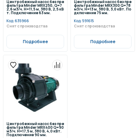
Центробежный насос без пре
Центробежный насос без пре
фильтра Minder MRX250, Q=7
фильтра Minder MRX300 Q=78
2,6 м3/ч. Н=11,5 м, 380 В, 2,5 кВ
м3/ч. Н=13 м, 380 В, 3,0 кВт. По
т. Подключение 63 мм.
дключение 75 мм.
Код:
635966
Код:
591615
Снят с производства
Снят с производства
Подробнее
Подробнее
Центробежный насос без пре
фильтра Minder MRX400 Q=90
м3/ч. Н=17,5 м, 380 В, 4,0 кВт.
Подключение 90 мм.