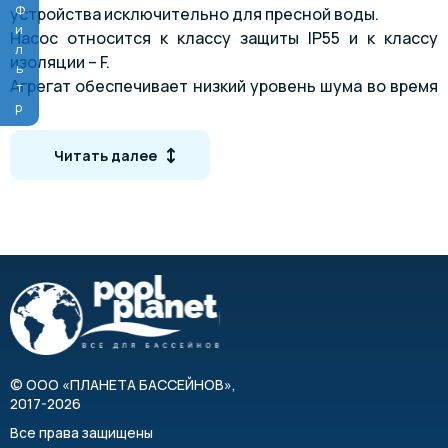
Фильтр
устройства исключительно для пресной воды.
Насос относится к классу защиты IP55 и к классу
изоляции – F.
Агрегат обеспечивает низкий уровень шума во время
работы и не требует особых условий во время
эксплуатации или обслуживания.
Читать далее
СХЕМА МОНТАЖА
©
ООО «ПЛАНЕТА БАССЕЙНОВ»
,
2017-2026
НАПОРНАЯ ПРОИЗВОДИТЕЛЬНОСТЬ
Все права защищены