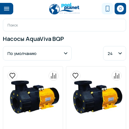
0
Насосы AquaViva BQP