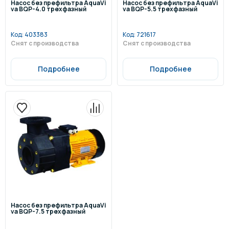
Насос без префильтра AquaVi
Насос без префильтра AquaVi
va BQP-4.0 трехфазный
va BQP-5.5 трехфазный
Код:
403383
Код:
721617
Снят с производства
Снят с производства
Подробнее
Подробнее
Насос без префильтра AquaVi
va BQP-7.5 трехфазный