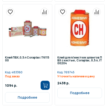
Клей ПВХ,0,5 л Coraplax /76115
Клей для п/жестких шлангов П
00
ВХ с кистью, Coraplax, 0,5 л, IT
00204
Код:
483360
Код:
769745
Под заказ
Уточнить наличие и цену
2438 р.
1094 р.
Подробнее
Подробнее