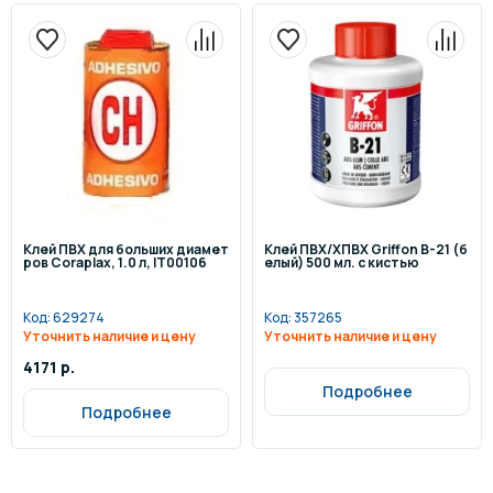
Клей ПВХ для больших диамет
Клей ПВХ/ХПВХ Griffon B-21 (б
ров Coraplax, 1.0 л, IT00106
елый) 500 мл. с кистью
Код:
629274
Код:
357265
Уточнить наличие и цену
Уточнить наличие и цену
4171 р.
Подробнее
Подробнее