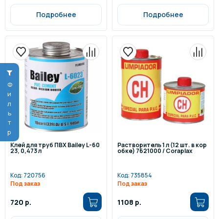
Подробнее
Подробнее
Фильтр
Клей для труб ПВХ Bailey L-60
Растворитель 1 л (12 шт. в кор
23, 0,473 л
обке) 7621000 / Coraplax
Код:
720756
Код:
735854
Под заказ
Под заказ
720 р.
1108 р.