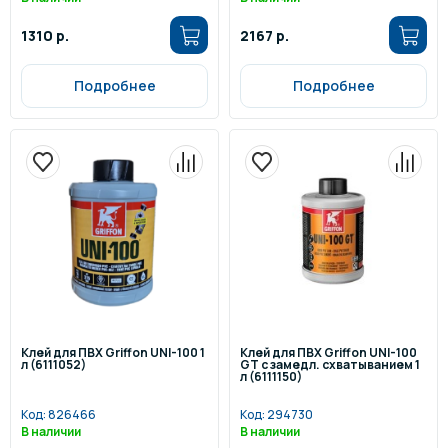
1310 р.
2167 р.
Подробнее
Подробнее
Клей для ПВХ Griffon UNI-100 1
Клей для ПВХ Griffon UNI-100
л (6111052)
GT с замедл. схватыванием 1
л (6111150)
Код:
826466
Код:
294730
В наличии
В наличии