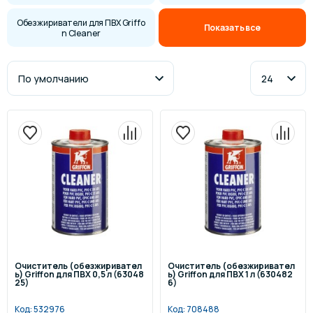
Обезжириватели для ПВХ Griffo
Показать все
n Cleaner
Очиститель (обезжиривател
Очиститель (обезжиривател
ь) Griffon для ПВХ 0,5 л (63048
ь) Griffon для ПВХ 1 л (630482
25)
6)
Код:
532976
Код:
708488