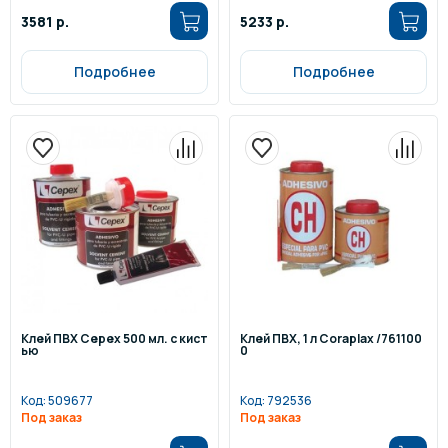
3581 р.
5233 р.
Подробнее
Подробнее
Клей ПВХ Cepex 500 мл. с кист
Клей ПВХ, 1 л Coraplax /761100
ью
0
Код:
509677
Код:
792536
Под заказ
Под заказ