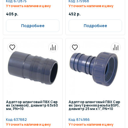
Код:
672875
Код:
375968
Уточнить наличие и цену
Уточнить наличие и цену
405 р.
452 р.
Подробнее
Подробнее
Адаптор шланговый ПВХ Cep
Адаптор шланговый ПВХ Cep
ex (клеевой), диаметр 63x60
ex (внутренняя резьба BSP),
мм, PN=10
диаметр 25 мм x 1", PN=10
Код:
637882
Код:
874986
Уточнить наличие и цену
Уточнить наличие и цену