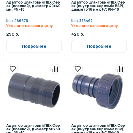
Адаптор шланговый ПВХ Cep
Адаптор шланговый ПВХ Cep
ex (клеевой), диаметр 40x40
ex (внутренняя резьба BSP),
мм, PN=10
диаметр 16 мм x ¾", PN=10
Код:
286879
Код:
378467
Уточнить наличие и цену
Уточнить наличие и цену
290 р.
420 р.
Подробнее
Подробнее
Адаптор шланговый ПВХ Cep
Адаптор шланговый ПВХ Cep
ex (клеевой), диаметр 50x50
ex (внутренняя резьба BSP),
мм, PN=10
диаметр 18 мм x ¾", PN=10