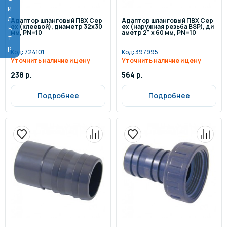
Фильтр
Адаптор шланговый ПВХ Cep
Адаптор шланговый ПВХ Cep
ex (клеевой), диаметр 32x30
ex (наружная резьба BSP), ди
мм, PN=10
аметр 2" x 60 мм, PN=10
Код:
724101
Код:
397995
Уточнить наличие и цену
Уточнить наличие и цену
238 р.
564 р.
Подробнее
Подробнее