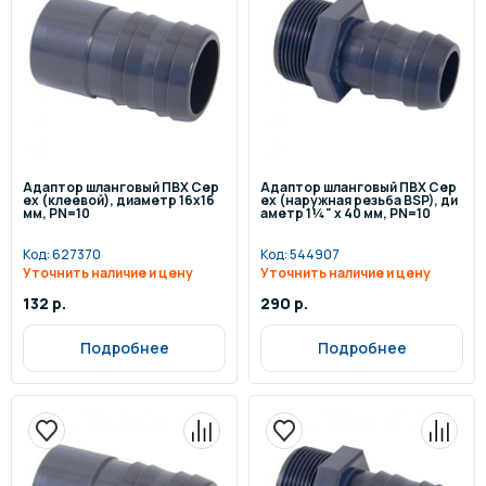
Адаптор шланговый ПВХ Cep
Адаптор шланговый ПВХ Cep
ex (клеевой), диаметр 16x16
ex (наружная резьба BSP), ди
мм, PN=10
аметр 1¼" x 40 мм, PN=10
Код:
627370
Код:
544907
Уточнить наличие и цену
Уточнить наличие и цену
132 р.
290 р.
Подробнее
Подробнее