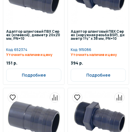
Адаптор шланговый ПВХ Cep
Адаптор шланговый ПВХ Cep
ex (клеевой), диаметр 20x20
ex (наружная резьба BSP), ди
мм, PN=10
аметр 1½" x 38 мм, PN=10
Код:
652374
Код:
915086
Уточнить наличие и цену
Уточнить наличие и цену
151 р.
394 р.
Подробнее
Подробнее