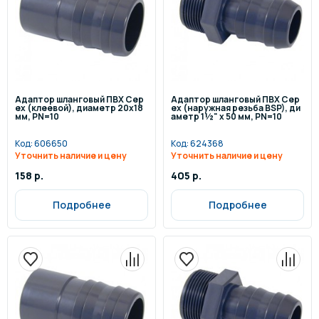
Адаптор шланговый ПВХ Cep
Адаптор шланговый ПВХ Cep
ex (клеевой), диаметр 20x18
ex (наружная резьба BSP), ди
мм, PN=10
аметр 1½" x 50 мм, PN=10
Код:
606650
Код:
624368
Уточнить наличие и цену
Уточнить наличие и цену
158 р.
405 р.
Подробнее
Подробнее