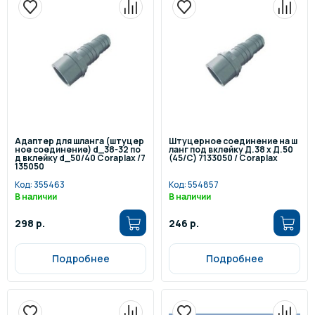
Адаптер для шланга (штуцер
Штуцерное соединение на ш
ное соединение) d_38-32 по
ланг под вклейку Д.38 х Д.50
д вклейку d_50/40 Coraplax /7
(45/C) 7133050 / Coraplax
135050
Код:
355463
Код:
554857
В наличии
В наличии
298 р.
246 р.
Подробнее
Подробнее