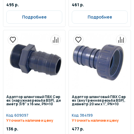
495 р.
461 р.
Подробнее
Подробнее
Адаптор шланговый ПВХ Cep
Адаптор шланговый ПВХ Cep
ex (наружная резьба BSP), ди
ex (внутренняя резьба BSP),
аметр 3/8" x 16 мм, PN=10
диаметр 20 мм x 1", PN=10
Код:
609097
Код:
384199
Уточнить наличие и цену
Уточнить наличие и цену
136 р.
477 р.