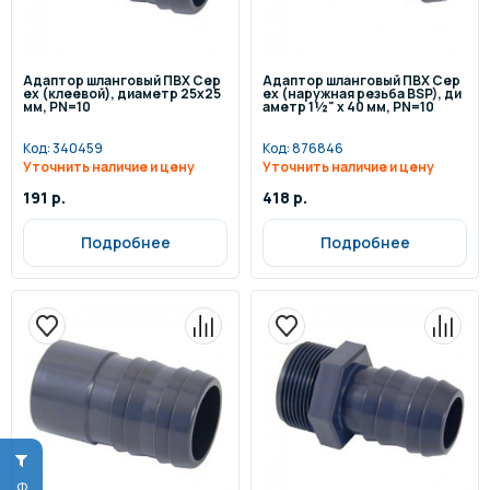
Адаптор шланговый ПВХ Cep
Адаптор шланговый ПВХ Cep
ex (клеевой), диаметр 25x25
ex (наружная резьба BSP), ди
мм, PN=10
аметр 1½" x 40 мм, PN=10
Код:
340459
Код:
876846
Уточнить наличие и цену
Уточнить наличие и цену
191 р.
418 р.
Подробнее
Подробнее