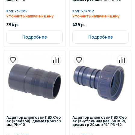
Код:
737287
Код:
673762
Уточнить наличие и цену
Уточнить наличие и цену
394 р.
439 р.
Подробнее
Подробнее
Адаптор шланговый ПВХ Cep
Адаптор шланговый ПВХ Cep
ex (клеевой), диаметр 50x38
ex (внутренняя резьба BSP),
мм, PN=10
диаметр 20 мм x ¾", PN=10