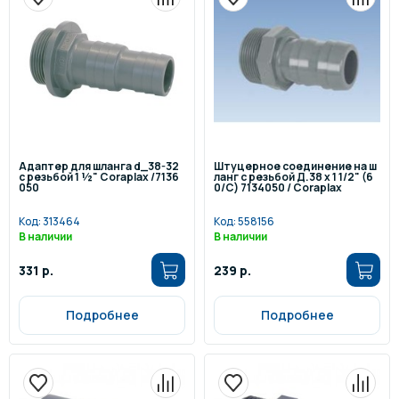
Адаптер для шланга d_38-32
Штуцерное соединение на ш
с резьбой 1 ½" Coraplax /7136
ланг с резьбой Д.38 х 1 1/2" (6
050
0/C) 7134050 / Coraplax
Код:
313464
Код:
558156
В наличии
В наличии
331 р.
239 р.
Подробнее
Подробнее