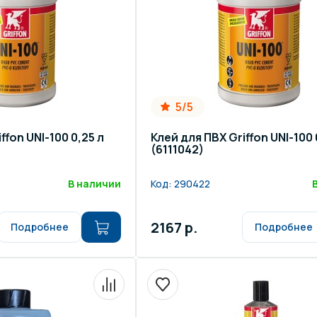
щение и подсветка для
Измерение парамет
сейна
елочные материалы
Строительные мате
5/5
ffon UNI-100 0,25 л
Клей для ПВХ Griffon UNI-100 
(6111042)
В наличии
Код:
290422
2167 р.
Подробнее
Подробнее