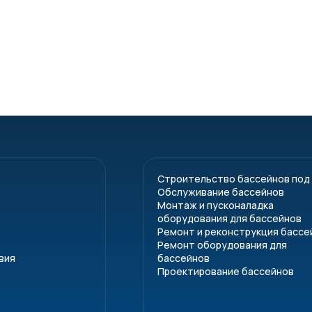
клеиванию
рубу под прямым углом. Снимите фаску.
ым очистителем ПВХ Griffon Cleaner для подготовки и 
Строительство бассейнов под
Обслуживание бассейнов
авномерно нанесите 4 - 6 слоев клея на обе поверхност
Монтаж и пусконаладка
оборудования для бассейнов
о соедините детали. Удалите излишки клея. Склеенное
Ремонт и реконструкция бассе
Ремонт оборудования для
вия
бассейнов
Проектирование бассейнов
16-63 мм
16-63 мм
75-110 мм
10 бар
16 бар
10 бар