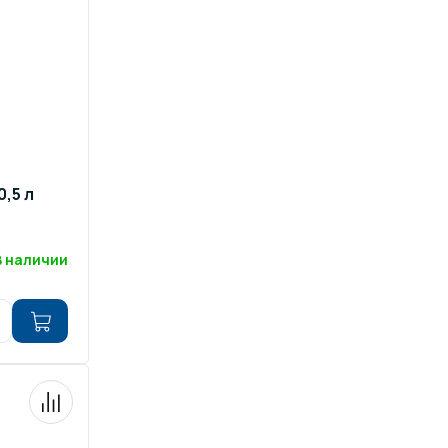
ров воды
Павильоны для бассейна
риалы
Оборудование для хаммамов
0,5 л
В наличии