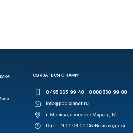
размягчения склеиваемых участков очистите
СВЯЗАТЬСЯ С НАМИ:
 ключ
и.
8 495 663-99-48
8 800 350-99-08
 соединение не нагружать первые 10 минут.
йнов
info@poolplanet.ru
г. Москва, проспект Мира, д. 61
75-110 мм
125-315 мм
125-315 мм
Пн-Пт 9:00-18:00 Сб-Вс выходной
16 бар
10 бар
16 бар