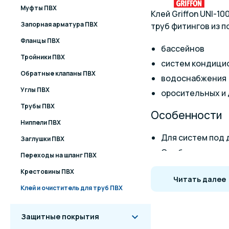
Муфты ПВХ
Клей Griffon UNI-
Запорная арматура ПВХ
труб фитингов из 
Фланцы ПВХ
бассейнов
Тройники ПВХ
систем кондици
Обратные клапаны ПВХ
водоснабжения
Углы ПВХ
оросительных и
Трубы ПВХ
Особенности
Ниппели ПВХ
Для систем под
Заглушки ПВХ
Одобрен для си
Переходы на шланг ПВХ
Для прессовой и
Крестовины ПВХ
Читать далее
Допуски: прессов
Клей и очиститель для труб ПВХ
Для деталей диа
Макс. 16 бар (PN 
Защитные покрытия
Термостойкость