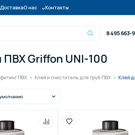
Доставка
О нас
Контакты
8 495 663-
 ПВХ Griffon UNI-100
Оборудование для
сы для бассейна
дезинфекции
 фитинг ПВХ
Клей и очиститель для труб ПВХ
Клей д
ницы и поручни
Готовые бассейны и
тры для бассейна
Осушители воздуха
итные покрытия
Химия для бассейно