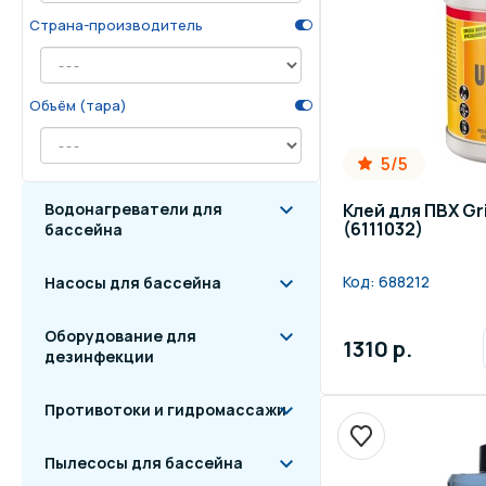
Страна-производитель
Осве
Инвентарь для отдыха
бас
Объём (тара)
Системы безопасности
Отд
5/5
Водонагреватели для
Клей для ПВХ Gri
(6111032)
бассейна
Код:
688212
Насосы для бассейна
Оборудование для
1310 р.
дезинфекции
Противотоки и гидромассажи
Пылесосы для бассейна