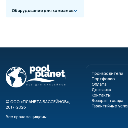
Оборудование для хаммамов
Указания по с
Шаг 1.
Отрежьте т
Шаг 2.
Специальн
Производители
поверхности.
Портфолио
Шаг 3.
Быстро и р
Оплата
Доставка
Шаг 4.
Немедленн
Контакты
Возврат товара
©
ООО «ПЛАНЕТА БАССЕЙНОВ»
,
Время схватывания
Гарантийные усло
2017-2026
Диам. трубы
Все права защищены
° С