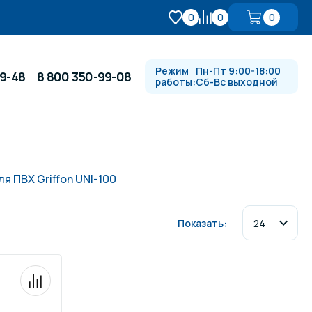
0
0
0
Режим
Пн-Пт 9:00-18:00
99-48
8 800 350-99-08
работы:
Сб-Вс выходной
Противотоки и гидромассажи
ля ПВХ Griffon UNI-100
Автоматика и
 купели
электрооборудование
Показать:
Водопады, водяные пушки и
душевые стойки
в
Спортивный инвентарь