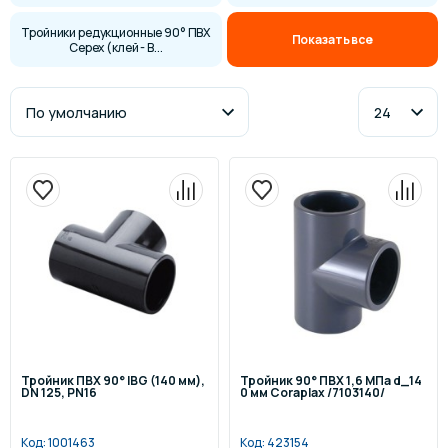
Тройники редукционные 90° ПВХ
Показать все
Cepex (клей - В...
Тройник ПВХ 90° IBG (140 мм),
Тройник 90° ПВХ 1,6 МПа d_14
DN 125, PN16
0 мм Coraplax /7103140/
Код:
1001463
Код:
423154