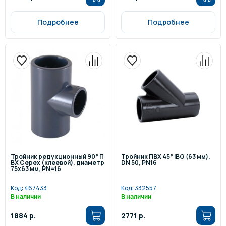
Подробнее
Подробнее
Тройник редукционный 90° П
Тройник ПВХ 45° IBG (63 мм),
ВХ Cepex (клеевой), диаметр
DN 50, PN16
75x63 мм, PN=16
Код:
467433
Код:
332557
В наличии
В наличии
1884 р.
2771 р.