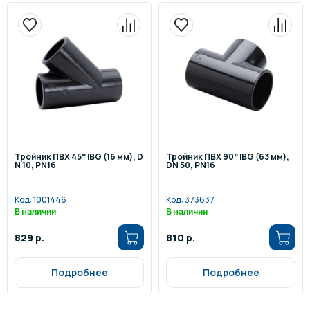
Тройник ПВХ 45° IBG (16 мм), D
Тройник ПВХ 90° IBG (63 мм),
N 10, PN16
DN 50, PN16
Код:
1001446
Код:
373637
В наличии
В наличии
829 р.
810 р.
Подробнее
Подробнее