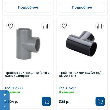
Подробнее
Подробнее
Тройник 90° ПВХ Д.110 (9/H) 71
Тройник ПВХ 90° IBG (25 мм),
03110 / Coraplax
DN 20, PN16
Код:
983222
Код:
413427
В наличии
В наличии
2304 р.
328 р.