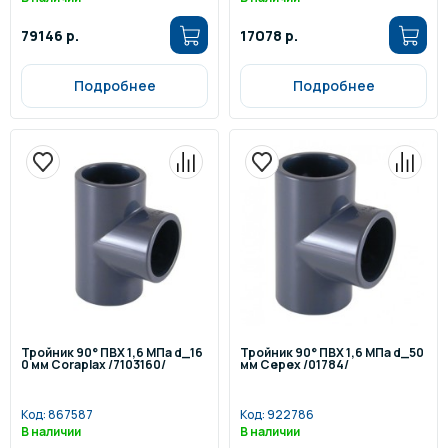
79146 р.
17078 р.
Подробнее
Подробнее
Тройник 90° ПВХ 1,6 МПа d_16
Тройник 90° ПВХ 1,6 МПа d_50
0 мм Coraplax /7103160/
мм Cepex /01784/
Код:
867587
Код:
922786
В наличии
В наличии