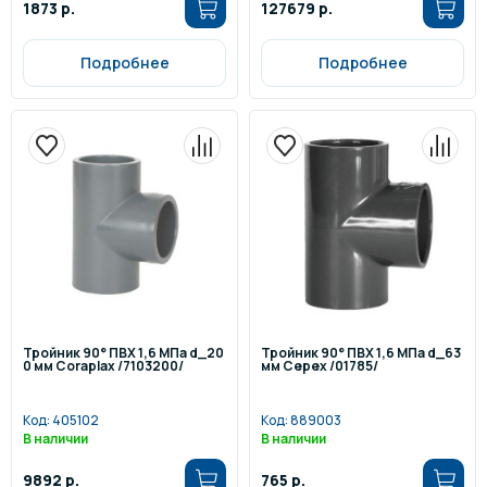
1873 р.
127679 р.
Подробнее
Подробнее
Тройник 90° ПВХ 1,6 МПа d_20
Тройник 90° ПВХ 1,6 МПа d_63
0 мм Coraplax /7103200/
мм Cepex /01785/
Код:
405102
Код:
889003
В наличии
В наличии
9892 р.
765 р.