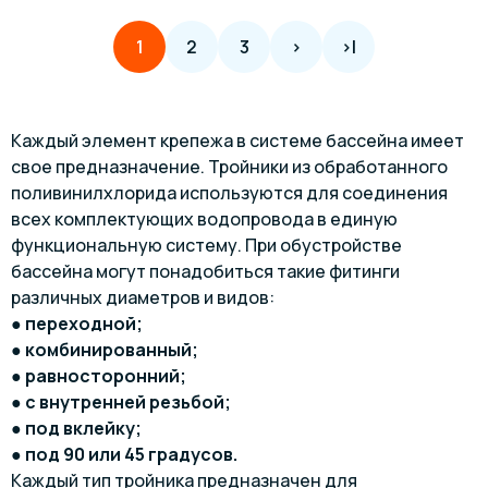
2
3
>
>|
1
Каждый элемент крепежа в системе бассейна имеет
свое предназначение. Тройники из обработанного
поливинилхлорида используются для соединения
всех комплектующих водопровода в единую
функциональную систему. При обустройстве
бассейна могут понадобиться такие фитинги
различных диаметров и видов:
●
переходной;
●
комбинированный;
●
равносторонний;
●
с внутренней резьбой;
●
под вклейку;
●
под 90 или 45 градусов.
Каждый тип тройника предназначен для