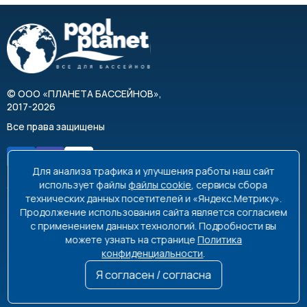
©
ООО «ПЛАНЕТА БАССЕЙНОВ»
,
2017-2026
Все права защищены
Для анализа трафика и улучшения работы наш сайт
использует файлы
файлы cookie
, сервисы сбора
технических данных посетителей и «Яндекс.Метрику».
Продолжение использования сайта является согласием
8 495 663-99-48
8 800 350-99-08
с применением данных технологий. Подробности вы
можете узнать на странице
Политика
info@poolplanet.ru
конфиденциальности
.
г. Москва, проспект Мира, д. 61
Я согласен / согласна
Пн-Пт 9:00-18:00 Сб-Вс выходной