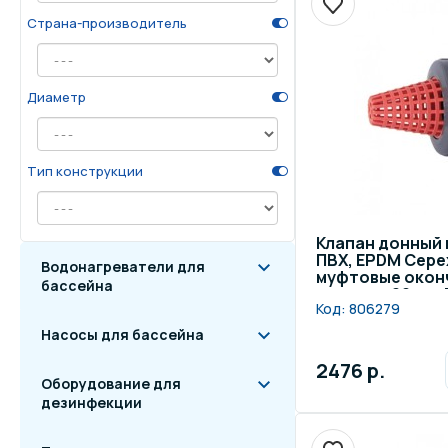
Страна-производитель
Осве
Инвентарь для отдыха
бас
Диаметр
Системы безопасности
Отд
Тип конструкции
Клапан донный
ПВХ, EPDM Cepe
Водонагреватели для
муфтовые оконч
бассейна
диаметр 20 мм,
Код:
806279
Насосы для бассейна
2476 р.
Оборудование для
дезинфекции