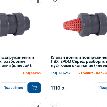
 подпружиненный
Клапан донный подпружине
x, разборные
ПВХ, EPDM Cepex, разборны
ания (клеевой),
муфтовые окончания (клеев
80) мм, PN=10
диаметр 16 мм, PN=16
Под заказ
Код:
417423
Уточнить налич
1110 р.
Подробнее
Под