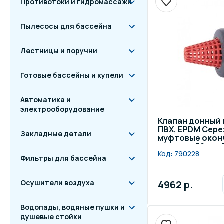
Противотоки и гидромассажи
Пылесосы для бассейна
Лестницы и поручни
Готовые бассейны и купели
Автоматика и
электрооборудование
Клапан донный
ПВХ, EPDM Cepe
Закладные детали
муфтовые оконч
диаметр 50 мм,
Код:
790228
Фильтры для бассейна
4962 р.
Осушители воздуха
Водопады, водяные пушки и
душевые стойки