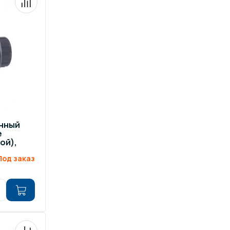
ров воды
Павильоны для бассейна
риалы
Оборудование для хаммамов
нный
е
ой),
Под заказ