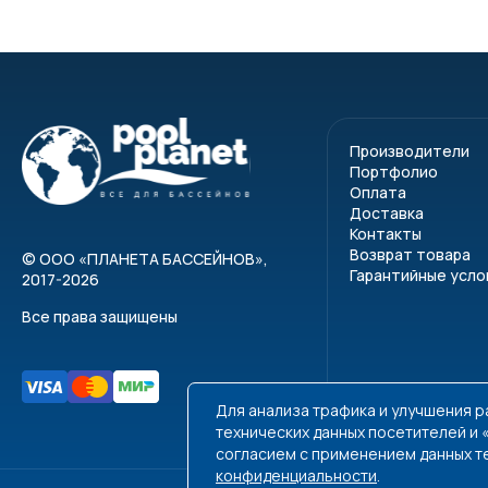
Производители
Портфолио
Артик
Оплата
Доставка
Контакты
0899
Возврат товара
©
ООО «ПЛАНЕТА БАССЕЙНОВ»
,
Гарантийные усло
2017-2026
0899
Все права защищены
0899
0899
Для анализа трафика и улучшения 
0899
технических данных посетителей и
согласием с применением данных т
0899
конфиденциальности
.