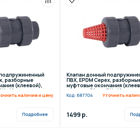
 подпружиненный
Клапан донный подпружине
x, разборные
ПВХ, EPDM Cepex, разборны
ания (клеевой),
муфтовые окончания (клеев
 PN=16
диаметр 32 мм, PN=16
очнить наличие и цену
Код:
687704
Уточнить налич
1499 р.
Подробнее
Под