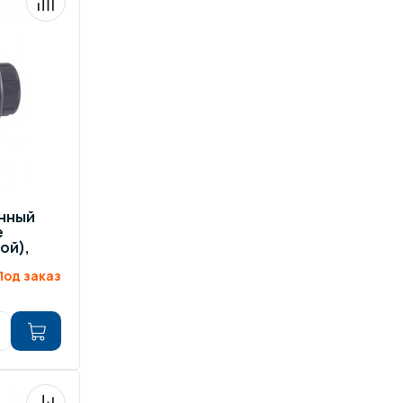
нный
е
ой),
Под заказ