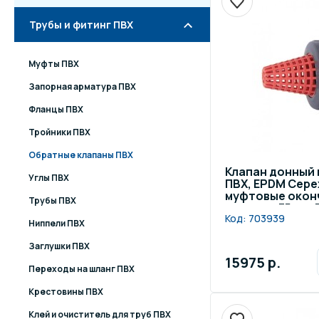
Трубы и фитинг ПВХ
Муфты ПВХ
Запорная арматура ПВХ
Фланцы ПВХ
Тройники ПВХ
Обратные клапаны ПВХ
Клапан донный
Углы ПВХ
ПВХ, EPDM Cepe
муфтовые оконч
Трубы ПВХ
диаметр 75 мм,
Код:
703939
Ниппели ПВХ
Заглушки ПВХ
15975 р.
Переходы на шланг ПВХ
Крестовины ПВХ
Клей и очиститель для труб ПВХ