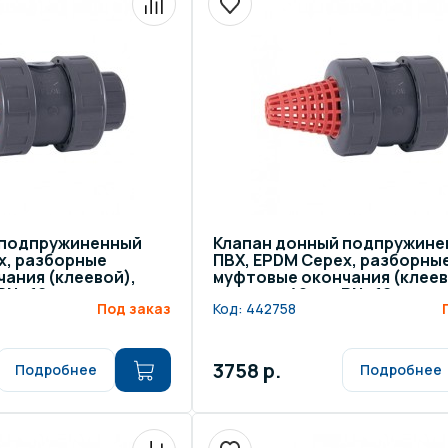
щение и подсветка для
Измерение парамет
сейна
елочные материалы
Строительные мате
 подпружиненный
Клапан донный подпружине
x, разборные
ПВХ, EPDM Cepex, разборны
ания (клеевой),
муфтовые окончания (клеев
 PN=16
диаметр 40 мм, PN=16
Под заказ
Код:
442758
3758 р.
Подробнее
Подробнее