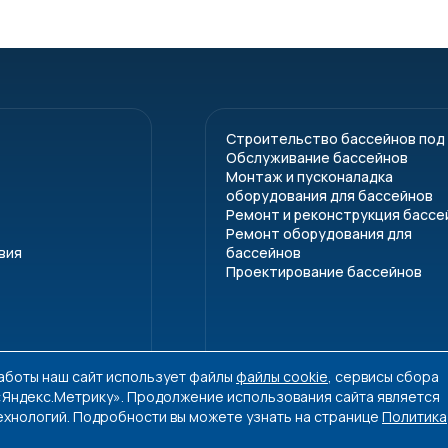
Строительство бассейнов под
Обслуживание бассейнов
ул
D
DN
PN
Монтаж и пусконаладка
оборудования для бассейнов
Ремонт и реконструкция бассе
0
16
15
16
Ремонт оборудования для
вия
бассейнов
1
20
15
16
Проектирование бассейнов
2
25
20
16
3
35
25
16
работы наш сайт использует файлы
файлы cookie
, сервисы сбора
4
40
32
16
 «Яндекс.Метрику». Продолжение использования сайта является
ехнологий. Подробности вы можете узнать на странице
Политика
5
50
40
16