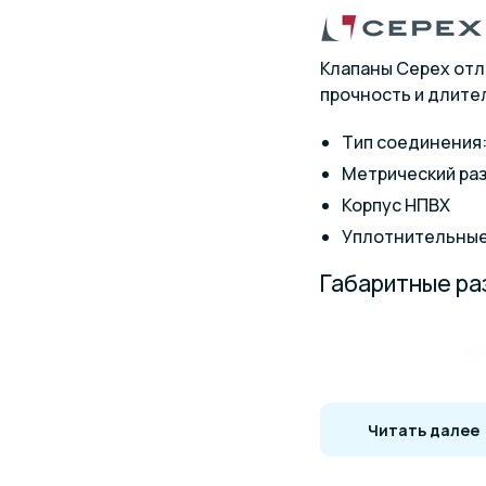
Клапаны Cepex отл
прочность и длите
Тип соединения:
Meтрический ра
Корпус НПВХ
Уплотнительные
Габаритные р
Читать далее