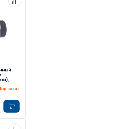
нный
е
ой),
Под заказ