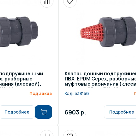
 подпружиненный
Клапан донный подпружине
x, разборные
ПВХ, EPDM Cepex, разборны
ания (клеевой),
муфтовые окончания (клеев
 PN=16
диаметр 63 мм, PN=16
Под заказ
Код:
538156
6903 р.
Подробнее
Подробнее