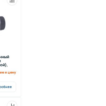
нный
е
ой),
ие и цену
робнее