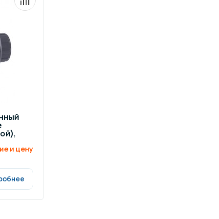
нный
е
ой),
ие и цену
робнее