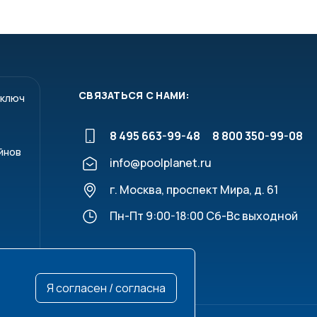
СВЯЗАТЬСЯ С НАМИ:
 ключ
L
H
E
8 495 663-99-48
8 800 350-99-08
йнов
14
107
52
info@poolplanet.ru
16
107
52
г. Москва, проспект Мира, д. 61
19
130
62
Пн-Пт 9:00-18:00 Сб-Вс выходной
22
154
70
26
176
84
Я согласен / согласна
31
202
94