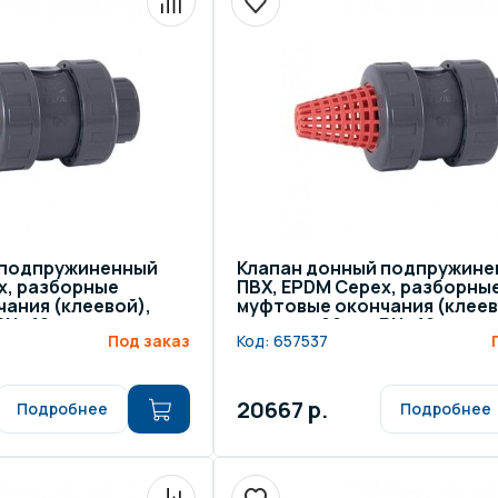
 подпружиненный
Клапан донный подпружине
x, разборные
ПВХ, EPDM Cepex, разборны
ания (клеевой),
муфтовые окончания (клеев
 PN=10
диаметр 90 мм, PN=10
Под заказ
Код:
657537
20667 р.
Подробнее
Подробнее