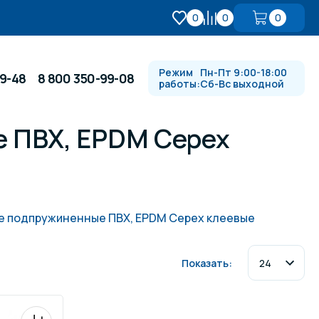
0
0
0
Режим
Пн-Пт 9:00-18:00
99-48
8 800 350-99-08
работы:
Сб-Вс выходной
 ПВХ, EPDM Cepex
Противотоки и гидромассажи
Автоматика и
 купели
электрооборудование
е подпружиненные ПВХ, EPDM Cepex клеевые
Водопады, водяные пушки и
душевые стойки
Показать:
в
Спортивный инвентарь