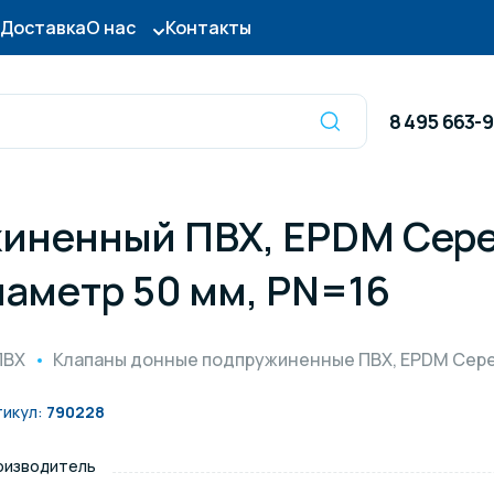
Доставка
О нас
Контакты
8 495 663-
иненный ПВХ, EPDM Cepe
Оборудование для
сы для бассейна
дезинфекции
иаметр 50 мм, PN=16
ницы и поручни
Готовые бассейны и
ПВХ
Клапаны донные подпружиненные ПВХ, EPDM Cep
тры для бассейна
Осушители воздуха
тикул:
790228
оизводитель
итные покрытия
Химия для бассейно