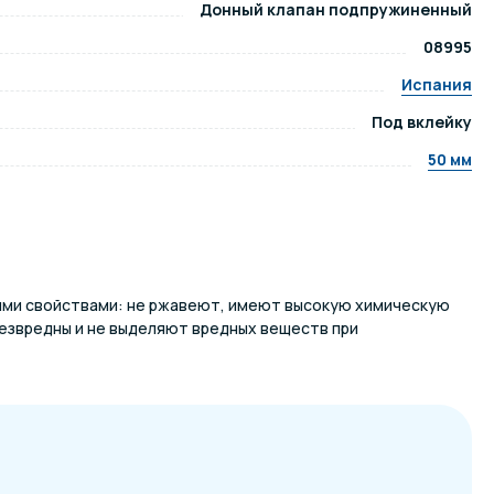
Донный клапан подпружиненный
08995
ров воды
Павильоны для бассейна
Испания
Под вклейку
риалы
Оборудование для хаммамов
50 мм
ими свойствами: не ржавеют, имеют высокую химическую
безвредны и не выделяют вредных веществ при