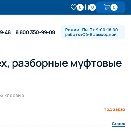
0
0
0
Режим
Пн-Пт 9:00-18:00
99-48
8 800 350-99-08
работы:
Сб-Вс выходной
x, разборные муфтовые
Противотоки и гидромассажи
Автоматика и
 купели
электрооборудование
ex клеевые
Водопады, водяные пушки и
душевые стойки
Под заказ
Cepex
в
Спортивный инвентарь