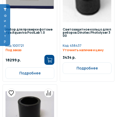
Фильтр
Набор для проверки фотоме
Светозащитное кольцо для п
тра Aquaviva PoolLab 1.0
риборов Dinotec Photolyser 3
00
Код:
1001721
Код:
458437
Под заказ
Уточнить наличие и цену
3434 р.
18299 р.
Подробнее
Подробнее