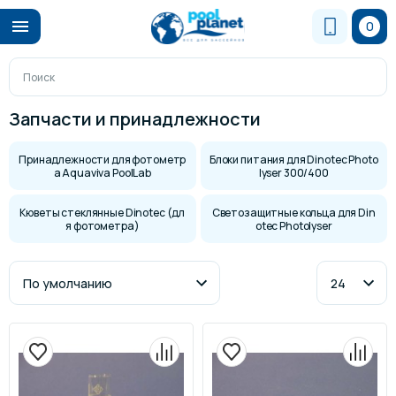
0
Запчасти и принадлежности
Принадлежности для фотометр
Блоки питания для Dinotec Photo
а Aquaviva PoolLab
lyser 300/400
Кюветы стеклянные Dinotec (дл
Светозащитные кольца для Din
я фотометра)
otec Photolyser