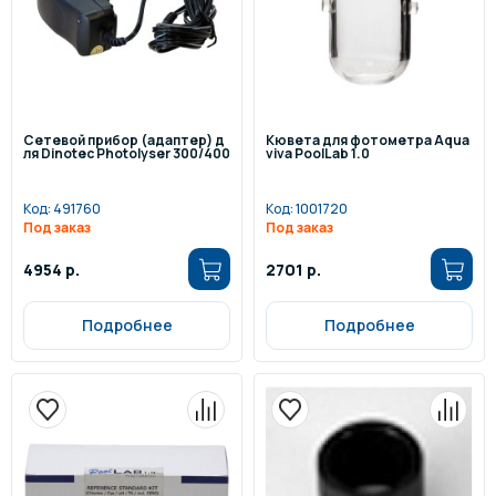
Сетевой прибор (адаптер) д
Кювета для фотометра Aqua
ля Dinotec Photolyser 300/400
viva PoolLab 1.0
Код:
491760
Код:
1001720
Под заказ
Под заказ
4954 р.
2701 р.
Подробнее
Подробнее