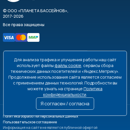
©
ООО «ПЛАНЕТА БАССЕЙНОВ»
,
2017-2026
Все права защищены
Для анализа трафика и улучшения работы наш сайт
8 495 663-99-48
8 800 350-99-08
использует файлы
файлы cookie
, сервисы сбора
технических данных посетителей и «Яндекс.Метрику».
info@poolplanet.ru
Продолжение использования сайта является согласием
с применением данных технологий. Подробности вы
г. Москва, проспект Мира, д. 61
можете узнать на странице
Политика
Пн-Пт 9:00-18:00 Сб-Вс выходной
конфиденциальности
.
Я согласен / согласна
Политика обработки персональных данных
Пользовательское соглашение
Информация на сайте не является публичной офертой