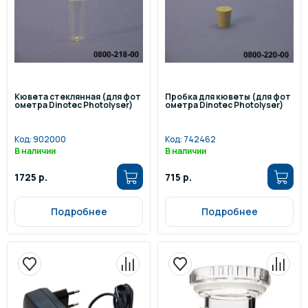
Кювета стеклянная (для фот
Пробка для кюветы (для фот
ометра Dinotec Photolyser)
ометра Dinotec Photolyser)
Код:
902000
Код:
742462
В наличии
В наличии
1725 р.
715 р.
Подробнее
Подробнее