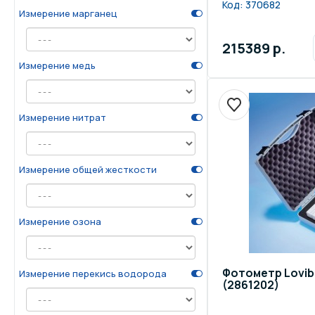
Код:
370682
Измерение марганец
215389 р.
Измерение медь
Измерение нитрат
Измерение общей жесткости
Измерение озона
Фотометр Lovibo
Измерение перекись водорода
(2861202)