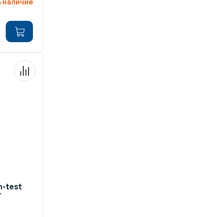
 наличие
-test
т