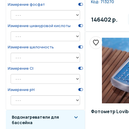
Код:
713270
Измерение фосфат
146402 р.
Измерение циануровой кислоты
Измерение щелочность
Измерение Cl
Измерение pH
Фотометр Lovib
Водонагреватели для
бассейна