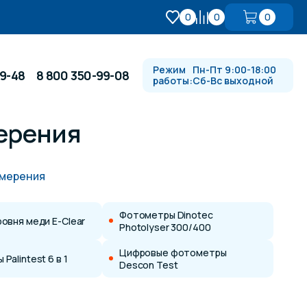
0
0
0
Режим
Пн-Пт 9:00-18:00
99-48
8 800 350-99-08
работы:
Сб-Вс выходной
ерения
Противотоки и гидромассажи
змерения
Автоматика и
 купели
электрооборудование
Фотометры Dinotec
овня меди E-Clear
Photolyser 300/400
Водопады, водяные пушки и
душевые стойки
Цифровые фотометры
Palintest 6 в 1
Descon Test
в
Спортивный инвентарь