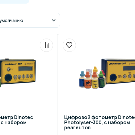
щение и подсветка для
Измерение парамет
сейна
елочные материалы
Строительные мате
метр Dinotec
Цифровой фотометр Dinote
 с набором
Photolyser-300, с набором
реагентов