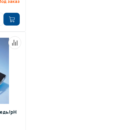
Под заказ
медь/pH