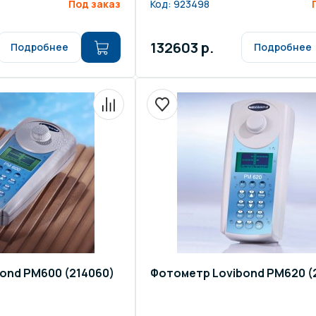
Под заказ
Код:
923498
132603 р.
Подробнее
Подробнее
ond РМ600 (214060)
Фотометр Lovibond РМ620 (