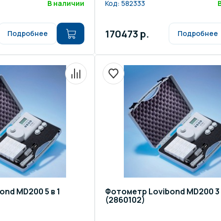
В наличии
Код:
582333
170473 р.
Подробнее
Подробнее
nd MD200 5 в 1
Фотометр Lovibond MD200 3 
(2860102)