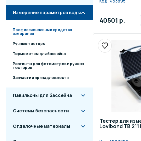
Код:
453895
Измерение параметров воды
40501 р.
Профессиональные средства
измерения
Ручные тестеры
Термометры для бассейна
Реагенты для фотометров и ручных
тестеров
Запчасти и принадлежности
Павильоны для бассейна
Системы безопасности
Тестер для изм
Lovibond TB 211 
Отделочные материалы