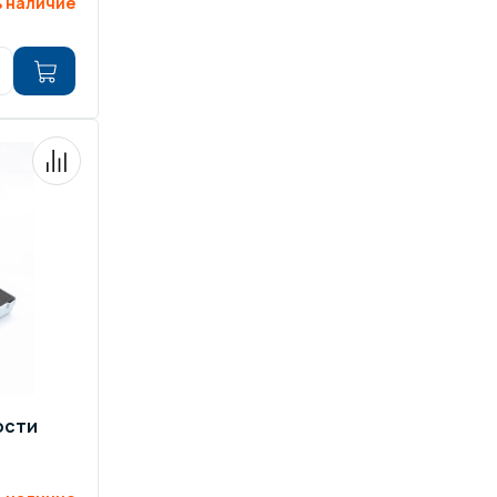
 наличие
ости