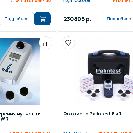
Уточнить наличие
Код:
1000708
Уточнить
230805 р.
Подробнее
Подробнее
ерения мутности
Фотометр Palintest 6 в 1
0 WR