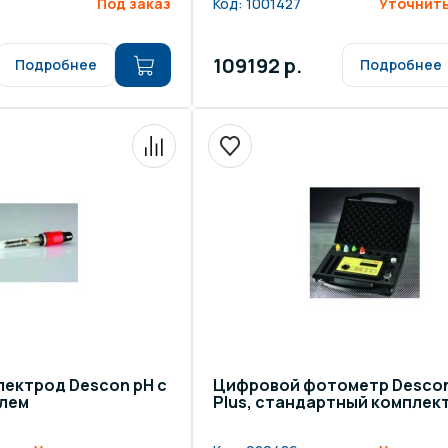
Под заказ
Код:
1001427
Уточнить
109192 р.
Подробнее
Подробнее
ектрод Descon рН с
Цифровой фотометр Descon
лем
Plus, стандартный комплек