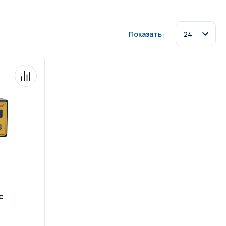
ров воды
Павильоны для бассейна
Показать:
риалы
Оборудование для хаммамов
c