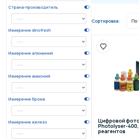
Страна-производитель
Осве
Инвентарь для отдыха
бас
Сортировка:
Измерение dinofresh
Системы безопасности
Отд
Измерение алюминий
Измерение аммоний
Измерение брома
Цифровой фото
Измерение железо
Photolyser-400,
реагентов