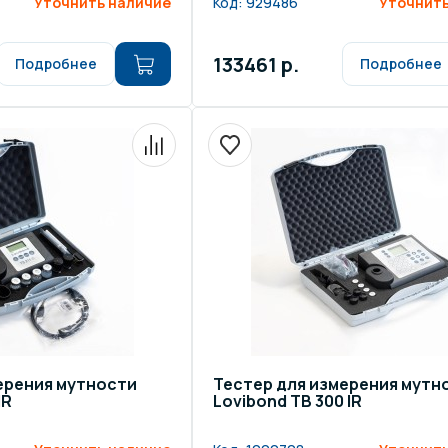
Уточнить наличие
Код:
929486
Уточнить
133461 р.
Подробнее
Подробнее
ерения мутности
Тестер для измерения мутн
IR
Lovibond TB 300 IR