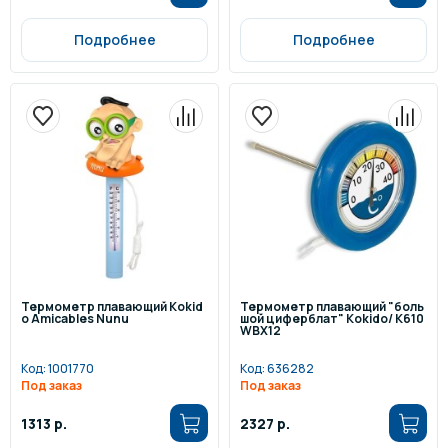
Подробнее
Подробнее
Термометр плавающий Kokid
Термометр плавающий "боль
o Amicables Nunu
шой циферблат" Kokido/ K610
WBX12
Код:
1001770
Код:
636282
Под заказ
Под заказ
1313 р.
2327 р.