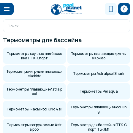
0
Термометры для бассейна
Термометры круглые для бассе
Термометры плавающие круглы
йна ПТК-Спорт
е Kokido
Термометры-игрушки плавающи
Термометры Astralpool Shark
е Kokido
Термометры плавающие Astralp
Термометры Peraqua
ool
Термометры плавающие Pool Kin
Термометры-часы Pool King 4 в 1
g
Термометры погружаемые Astr
Термометр для бассейна ПТК-С
alpool
порт ТБ-3М1