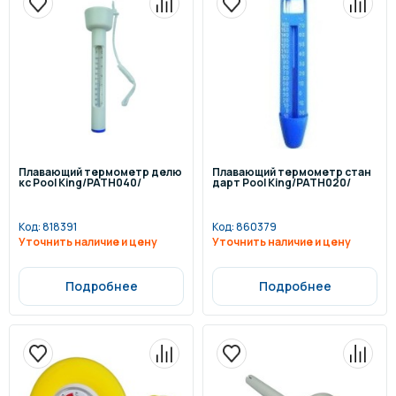
Плавающий термометр делю
Плавающий термометр стан
кс Pool King/PATH040/
дарт Pool King/PATH020/
Код:
818391
Код:
860379
Уточнить наличие и цену
Уточнить наличие и цену
Подробнее
Подробнее