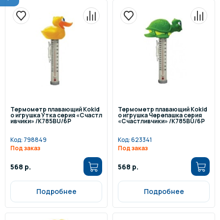
Термометр плавающий Kokid
Термометр плавающий Kokid
o игрушка Утка серия «Счастл
o игрушка Черепашка серия
ивчики» /K785BU/6P
«Счастливчики» /K785BU/6P
Код:
798849
Код:
623341
Под заказ
Под заказ
568 р.
568 р.
Подробнее
Подробнее