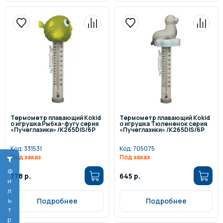
Термометр плавающий Kokid
Термометр плавающий Kokid
o игрушка Рыбка-фугу серия
o игрушка Тюлененок серия
«Пучеглазики» /K265DIS/6P
«Пучеглазики» /K265DIS/6P
Код:
331531
Код:
705075
Под заказ
Под заказ
Фильтр
778 р.
645 р.
Подробнее
Подробнее