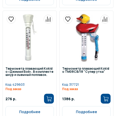
Термометр плавающий Kokid
Термометр плавающий Kokid
o «Джимми Бой». В комплекте
o TM08CB/18 "Супер утка"
шнур и съемный поплавок.
Код:
429603
Код:
317721
Под заказ
Под заказ
276 р.
1386 р.
Подробнее
Подробнее