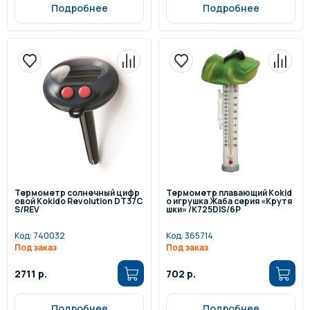
Подробнее
Подробнее
Термометр солнечный цифр
Термометр плавающий Kokid
овой Kokido Revolution DT37C
o игрушка Жаба серия «Крутя
S/REV
шки» /K725DIS/6P
Код:
740032
Код:
365714
Под заказ
Под заказ
2711 р.
702 р.
Подробнее
Подробнее