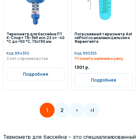
Термометр для бассейна ПТ
Погружаемый термометр Ast
К-Спорт ТБ-3М1 исп.22 от -40
ralPool со шкалами Цельсия и
°C до +50 °C, 70х190 мм
Фаренгейта
Код:
884350
Код:
880355
Снят с производства
Уточнить наличие и цену
1301 р.
Подробнее
Подробнее
2
>
>|
1
Термометр для бассейна – это специализированный