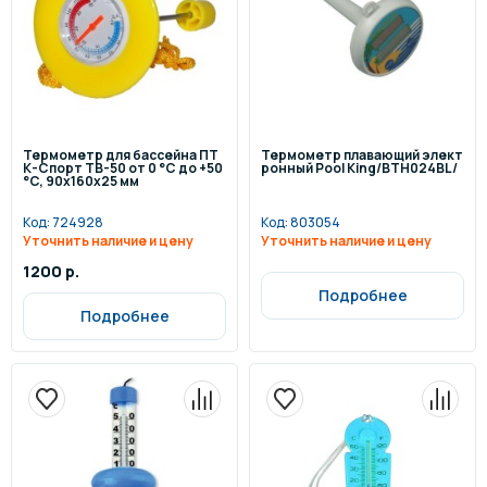
Термометр для бассейна ПТ
Термометр плавающий элект
К-Спорт ТВ-50 от 0 °C до +50
ронный Pool King/BTH024BL/
°C, 90х160х25 мм
Код:
724928
Код:
803054
Уточнить наличие и цену
Уточнить наличие и цену
1200 р.
Подробнее
Подробнее