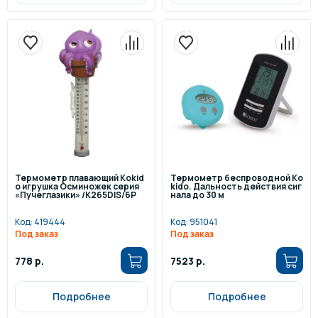
Термометр плавающий Kokid
Термометр беспроводной Ko
o игрушка Осминожек серия
kido. Дальность действия сиг
«Пучеглазики» /K265DIS/6P
нала до 30 м
Код:
419444
Код:
951041
Под заказ
Под заказ
778 р.
7523 р.
Подробнее
Подробнее