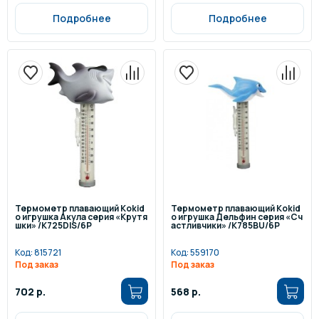
Подробнее
Подробнее
Термометр плавающий Kokid
Термометр плавающий Kokid
o игрушка Акула серия «Крутя
o игрушка Дельфин серия «Сч
шки» /K725DIS/6P
астливчики» /K785BU/6P
Код:
815721
Код:
559170
Под заказ
Под заказ
702 р.
568 р.