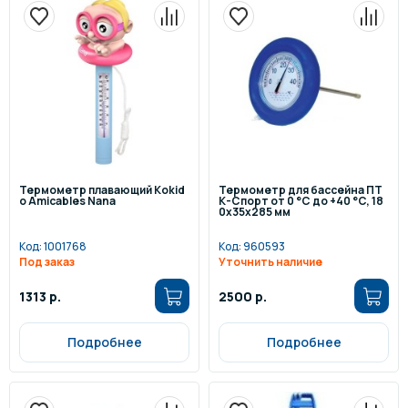
Термометр плавающий Kokid
Термометр для бассейна ПТ
o Amicables Nana
К-Спорт от 0 °C до +40 °C, 18
0х35х285 мм
Код:
1001768
Код:
960593
Под заказ
Уточнить наличие
1313 р.
2500 р.
Подробнее
Подробнее