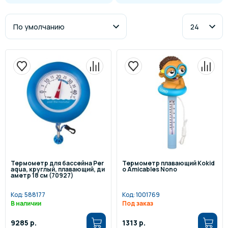
Термометр для бассейна Per
Термометр плавающий Kokid
aqua, круглый, плавающий, ди
o Amicables Nono
аметр 18 см (70927)
Код:
588177
Код:
1001769
В наличии
Под заказ
9285 р.
1313 р.