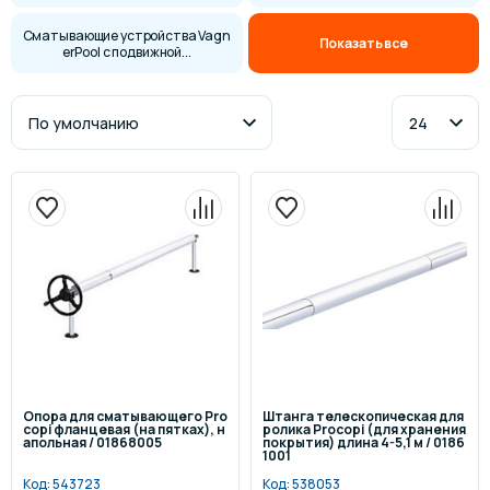
Сматывающие устройства Vagn
Показать все
erPool с подвижной...
Опора для сматывающего Pro
Штанга телескопическая для
copi фланцевая (на пятках), н
ролика Procopi (для хранения
апольная / 01868005
покрытия) длина 4-5,1 м / 0186
1001
Код:
543723
Код:
538053