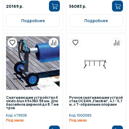
20169 р.
56083 р.
Подробнее
Подробнее
Сматывающее устройство K
Ручное сматывающее устрой
okido Alux K943BX 98 мм. Для
ства OCEAN „Flexibel“, 4,1 - 5,7
бассейнов шириной до 8.7 ме
м, с Т-образными опорами
тров
Код:
479506
Код:
1000085
Под заказ
Под заказ