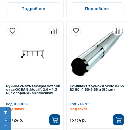
Подробнее
Подробнее
Ручное сматывающее устрой
Комплект трубок Kokido K465
ства OCEAN „Mobil“, 2,6 - 4,3
BX 80, 4.50-5.55 м (80 мм)
м, с опорами на колесиках
Код:
1000087
Код:
746765
Под заказ
Под заказ
58724 р.
15734 р.