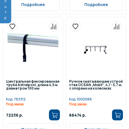
Фильтр
Подробнее
Подробнее
Центральная фиксированная
Ручное сматывающее устрой
труба Astralpool, длина 4,5 м
ства OCEAN „Mobil“, 4,1 - 5,7 м,
диаметром 100 мм
с опорами на колесиках
Код:
783312
Код:
1000088
Под заказ
Под заказ
72236 р.
66474 р.