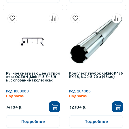
Ручное сматывающее устрой
Комплект трубок Kokido K476
ства OCEAN „Mobil“, 5,3 - 6,9
BX 98, 6.40-8.70 м (98 мм)
м, с опорами на колесиках
Код:
1000089
Код:
264988
Под заказ
Под заказ
74194 р.
32304 р.
Подробнее
Подробнее