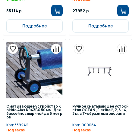
55114 р.
27952 р.
Подробнее
Подробнее
Сматывающее устройство K
Ручное сматывающее устрой
okido Alux K943BX 80 мм. Для
ства OCEAN „Flexibel“, 2,6 - 4,
бассейнов шириной до 5 метр
3 м, с Т-образными опорами
ов
Код:
339242
Код:
1000084
Под заказ
Под заказ