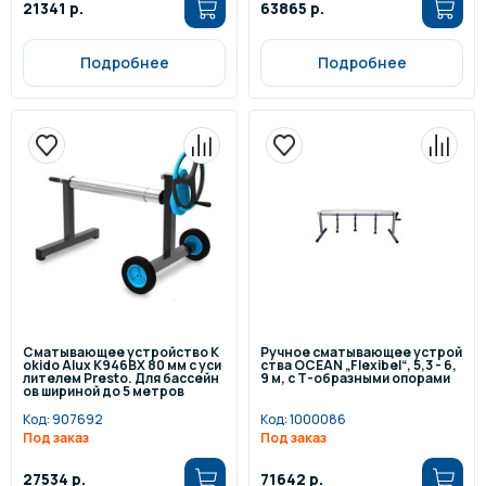
21341 р.
63865 р.
Подробнее
Подробнее
Сматывающее устройство K
Ручное сматывающее устрой
okido Alux K946BX 80 мм с уси
ства OCEAN „Flexibel“, 5,3 - 6,
лителем Presto. Для бассейн
9 м, с Т-образными опорами
ов шириной до 5 метров
Код:
907692
Код:
1000086
Под заказ
Под заказ
27534 р.
71642 р.