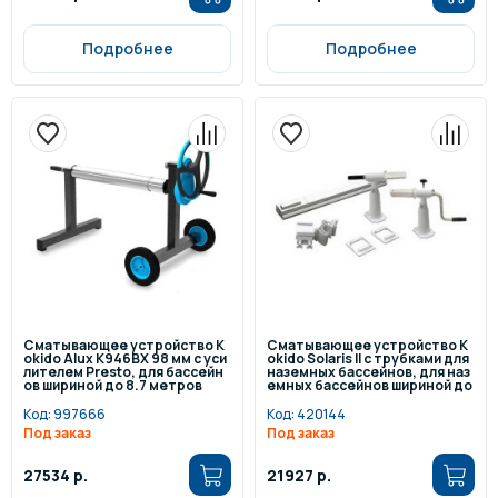
Подробнее
Подробнее
Сматывающее устройство K
Сматывающее устройство K
okido Alux K946BX 98 мм c уси
okido Solaris II с трубками для
лителем Presto, для бассейн
наземных бассейнов, для наз
ов шириной до 8.7 метров
емных бассейнов шириной до
5,5 метра
Код:
997666
Код:
420144
Под заказ
Под заказ
27534 р.
21927 р.