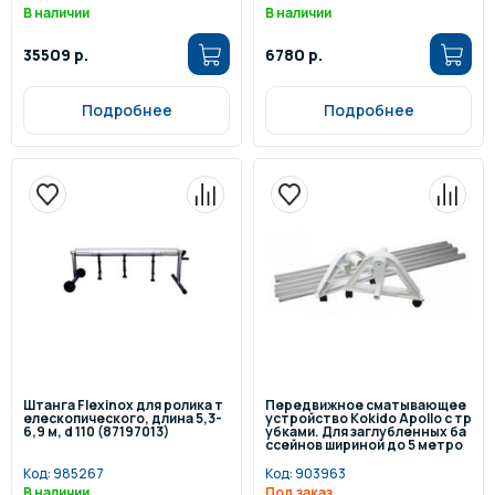
В наличии
В наличии
35509 р.
6780 р.
Подробнее
Подробнее
Штанга Flexinox для ролика т
Передвижное сматывающее
елескопического, длина 5,3-
устройство Kokido Apollo с тр
6,9 м, d 110 (87197013)
убками. Для заглубленных ба
ссейнов шириной до 5 метро
в.
Код:
985267
Код:
903963
В наличии
Под заказ