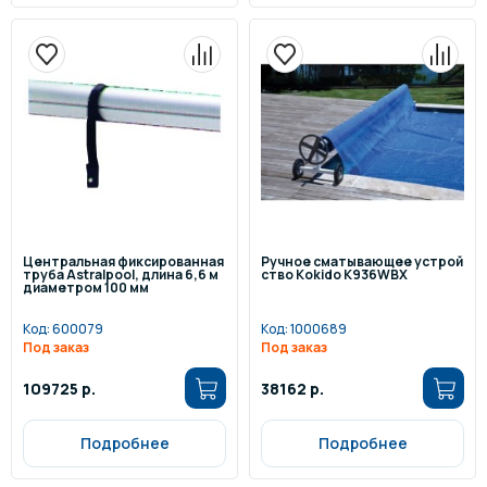
Центральная фиксированная
Ручное сматывающее устрой
труба Astralpool, длина 6,6 м
ство Kokido K936WBX
диаметром 100 мм
Код:
600079
Код:
1000689
Под заказ
Под заказ
109725 р.
38162 р.
Подробнее
Подробнее