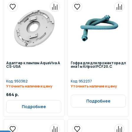
Адаптер к лампам AquaViva A
Гофра для для прожектора дл
CS-USA
ина 1 м Kripsol PCF20.C
Код:
950382
Код:
952237
Уточнить наличие и цену
Уточнить наличие и цену
664 р.
Подробнее
Подробнее