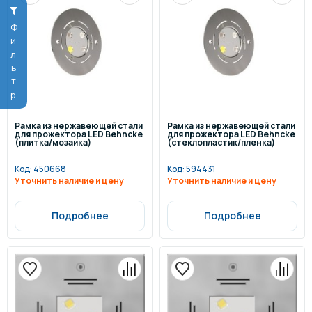
Фильтр
Рамка из нержавеющей стали
Рамка из нержавеющей стали
для прожектора LED Behncke
для прожектора LED Behncke
(плитка/мозаика)
(стеклопластик/пленка)
Код:
450668
Код:
594431
Уточнить наличие и цену
Уточнить наличие и цену
Подробнее
Подробнее