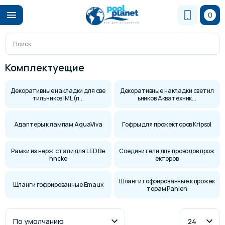
0
Комплектуещие
Декоративные накладки для све
Декоративные накладки светил
тильников IML (п...
ьников Акватехник...
Адаптеры к лампам AquaViva
Гофры для прожекторов Kripsol
Рамки из нерж. стали для LED Be
Соединители для проводов прож
hncke
екторов
Шланги гофрированные к прожек
Шланги гофрированные Emaux
торам Pahlen