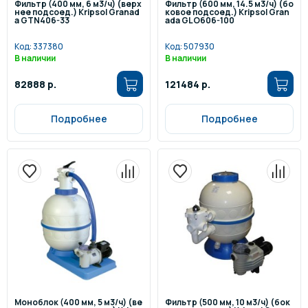
Фильтр (400 мм, 6 м3/ч) (верх
Фильтр (600 мм, 14.5 м3/ч) (бо
нее подсоед.) Kripsol Granad
ковое подсоед.) Kripsol Gran
a GTN406-33
ada GLO606-100
Код:
337380
Код:
507930
В наличии
В наличии
82888 р.
121484 р.
Подробнее
Подробнее
Моноблок (400 мм, 5 м3/ч) (ве
Фильтр (500 мм, 10 м3/ч) (бок