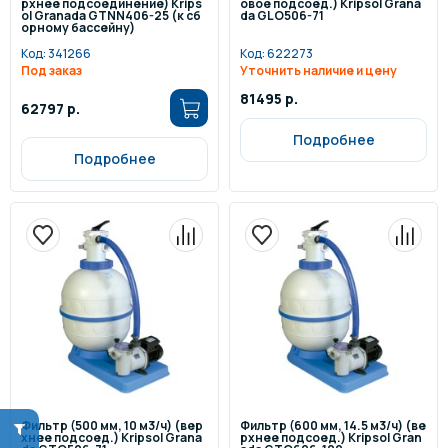
рхнее подсоединение) Krips
овое подсоед.) Kripsol Grana
ol Granada GTNN406-25 (к сб
da GLO506-71
орному бассейну)
Код:
341266
Код:
622273
Под заказ
Уточнить наличие и цену
81495 р.
62797 р.
Подробнее
Подробнее
Фильтр (500 мм, 10 м3/ч) (вер
Фильтр (600 мм, 14.5 м3/ч) (ве
хнее подсоед.) Kripsol Grana
рхнее подсоед.) Kripsol Gran