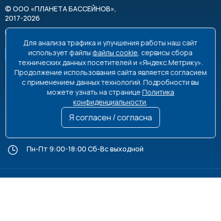
©
ООО «ПЛАНЕТА БАССЕЙНОВ»
,
2017-2026
Все права защищены
Для анализа трафика и улучшения работы наш сайт
использует файлы
файлы cookie
, сервисы сбора
технических данных посетителей и «Яндекс.Метрику».
Продолжение использования сайта является согласием
с применением данных технологий. Подробности вы
можете узнать на странице
Политика
8 495 663-99-48
8 800 350-99-08
конфиденциальности
.
info@poolplanet.ru
Я согласен / согласна
г. Москва, проспект Мира, д. 61
Пн-Пт 9:00-18:00 Сб-Вс выходной
Политика обработки персональных данных
Пользовательское соглашение
Информация на сайте не является публичной офертой