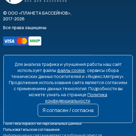
©
ООО «ПЛАНЕТА БАССЕЙНОВ»
,
2017-2026
Все права защищены
Для анализа трафика и улучшения работы наш сайт
8 495 663-99-48
8 800 350-99-08
использует файлы
файлы cookie
, сервисы сбора
технических данных посетителей и «Яндекс.Метрику».
info@poolplanet.ru
Продолжение использования сайта является согласием
с применением данных технологий. Подробности вы
г. Москва, проспект Мира, д. 61
можете узнать на странице
Политика
Пн-Пт 9:00-18:00 Сб-Вс выходной
конфиденциальности
.
Я согласен / согласна
Политика обработки персональных данных
Пользовательское соглашение
Информация на сайте не является публичной офертой