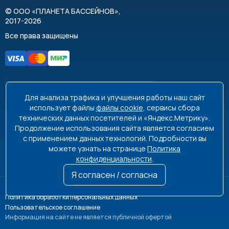
©
ООО «ПЛАНЕТА БАССЕЙНОВ»
,
2017-2026
Все права защищены
Для анализа трафика и улучшения работы наш сайт
8 495 663-99-48
8 800 350-99-08
использует файлы
файлы cookie
, сервисы сбора
технических данных посетителей и «Яндекс.Метрику».
info@poolplanet.ru
Продолжение использования сайта является согласием
с применением данных технологий. Подробности вы
г. Москва, проспект Мира, д. 61
можете узнать на странице
Политика
Пн-Пт 9:00-18:00 Сб-Вс выходной
конфиденциальности
.
Я согласен / согласна
Политика обработки персональных данных
Пользовательское соглашение
Информация на сайте не является публичной офертой