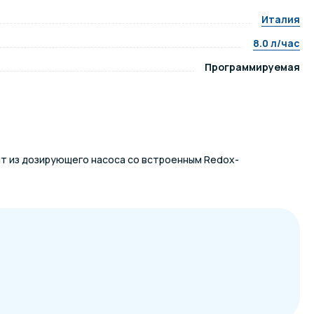
Италия
ров воды
Павильоны для бассейна
8.0 л/час
Программируемая
риалы
Оборудование для хаммамов
ит из дозирующего насоса со встроенным Redox-