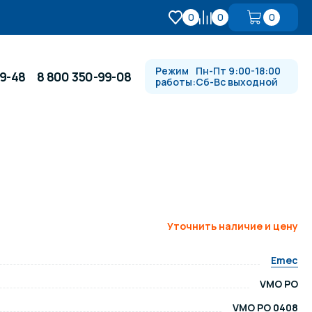
0
0
0
Режим
Пн-Пт 9:00-18:00
99-48
8 800 350-99-08
работы:
Сб-Вс выходной
Противотоки и гидромассажи
Автоматика и
 купели
электрооборудование
Уточнить наличие и цену
Водопады, водяные пушки и
душевые стойки
Emec
VMO PO
в
Спортивный инвентарь
VMO PO 0408