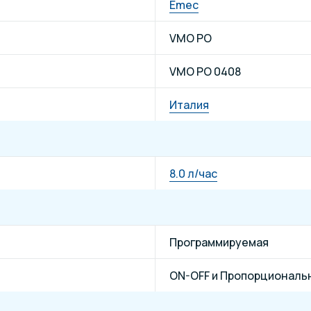
Emec
VMO PO
VMO PO 0408
Италия
8.0 л/час
Программируемая
ON-OFF и Пропорциональ