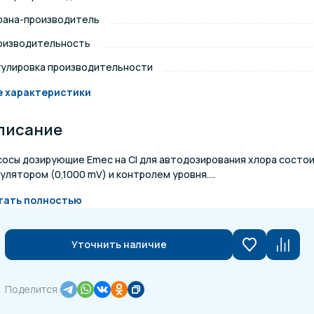
рана-производитель
щение и подсветка для
Измерение парамет
сейна
оизводительность
гулировка производительности
елочные материалы
Строительные мате
е характеристики
писание
сосы дозирующие Emec на Cl для автодозирования хлора состо
улятором (0,1000 mV) и контролем уровня....
тать полностью
Уточнить наличие
Поделится: