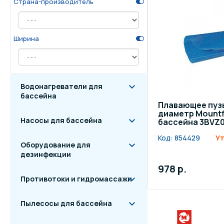
Страна-производитель
Осве
Инвентарь для отдыха
бас
Ширина
Системы безопасности
Отд
Водонагреватели для
бассейна
Плавающее пуз
диаметр Mountfi
Насосы для бассейна
бассейна 3BVZ
Код:
854429
Ут
Оборудование для
дезинфекции
978 р.
Противотоки и гидромассажи
Пылесосы для бассейна