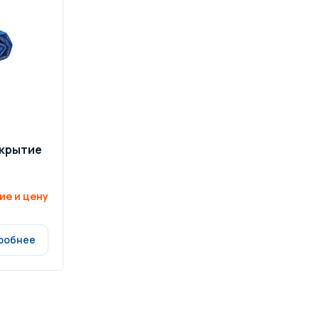
ров воды
Павильоны для бассейна
риалы
Оборудование для хаммамов
окрытие
ие и цену
робнее