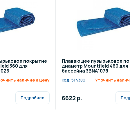
щение и подсветка для
Измерение парамет
сейна
елочные материалы
Строительные мате
ырьковое покрытие
Плавающее пузырьковое п
eld 360 для
диаметр Mountfield 460 для
0026
бассейна 3BNA1078
очнить наличие и цену
Код:
514380
Уточнить налич
6622 р.
Подробнее
Под