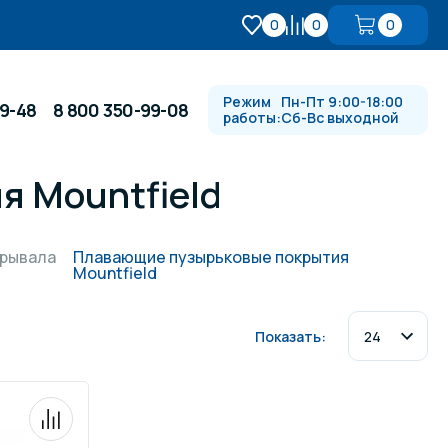
0
0
0
Режим
Пн-Пт 9:00-18:00
99-48
8 800 350-99-08
работы:
Сб-Вс выходной
я Mountfield
Противотоки и гидромассажи
крывала
Плавающие пузырьковые покрытия
Mountfield
Автоматика и
 купели
электрооборудование
Показать:
Водопады, водяные пушки и
душевые стойки
в
Спортивный инвентарь