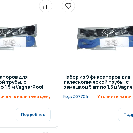
щение и подсветка для
Измерение парамет
сейна
елочные материалы
Строительные мате
саторов для
Набор из 9 фиксаторов для
й трубы, с
телескопической трубы, с
о 1,5 м VagnerPool
ремешком 5 шт по 1,5 м Vagn
очнить наличие и цену
Код:
367704
Уточнить налич
Подробнее
Под