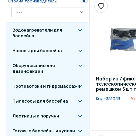
Страна-производитель
Осве
Инвентарь для отдыха
бас
Водонагреватели для
Системы безопасности
Отд
бассейна
Насосы для бассейна
Оборудование для
дезинфекции
Набор из 7 фик
телескопическо
Противотоки и гидромассажи
ремешком 5 шт п
Код:
351033
Ут
Пылесосы для бассейна
Лестницы и поручни
Готовые бассейны и купели