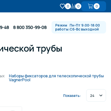
0
0
0
Режим
Пн-Пт 9:00-18:00
99-48
8 800 350-99-08
работы:
Сб-Вс выходной
ической трубы
Противотоки и гидромассажи
Автоматика и
 купели
электрооборудование
ных
Наборы фиксаторов для телескопической трубы
VagnerPool
Водопады, водяные пушки и
душевые стойки
Показать:
в
Спортивный инвентарь