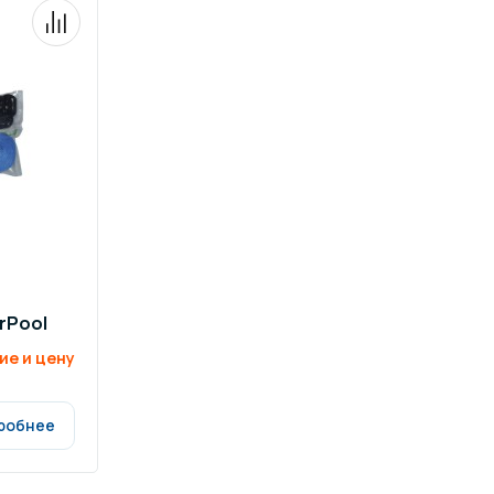
ров воды
Павильоны для бассейна
риалы
Оборудование для хаммамов
erPool
ие и цену
робнее