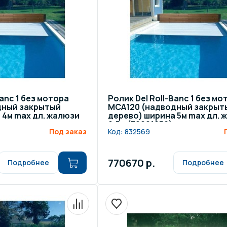
щение и подсветка для
Измерение парамет
сейна
елочные материалы
Строительные мате
Banc 1 без мотора
Ролик Del Roll-Banc 1 без мо
дный закрытый
МСА120 (надводный закрыт
 4м max дл. жалюзи
дерево) ширина 5м max дл. 
9,5м (30021050)
Под заказ
Код:
832569
770670 р.
Подробнее
Подробнее