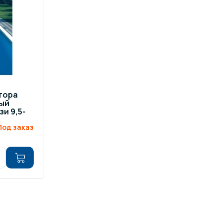
отора
ый
и 9,5-
Под заказ