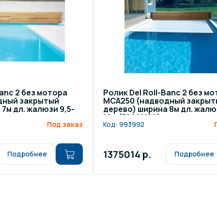
Banc 2 без мотора
Ролик Del Roll-Banc 2 без м
дный закрытый
МСА250 (надводный закрыт
7м дл. жалюзи 9,5-
дерево) ширина 8м дл. жалюз
16м (30021100)
Под заказ
Код:
993992
1375014 р.
Подробнее
Подробнее