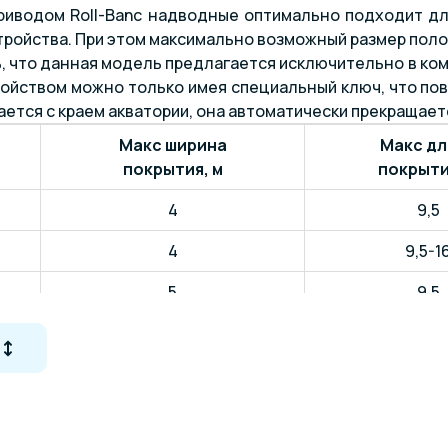
риводом Roll-Banc надводные оптимально подходит дл
ройства. При этом максимально возможный размер полот
, что данная модель предлагается исключительно в ком
йством можно только имея специальный ключ, что повы
ается с краем акватории, она автоматически прекращает
Макс ширина
Макс дл
покрытия, м
покрыти
4
9,5
4
9,5-1
5
9,5
5
9,5-1
6
9,5
6
9,5-1