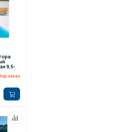
отора
ый
и 9,5-
Под заказ