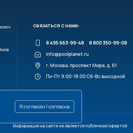
6
MCA 250
6
MCA 250
СВЯЗАТЬСЯ С НАМИ:
 ключ
8 495 663-99-48
8 800 350-99-08
йнов
info@poolplanet.ru
рева
г. Москва, проспект Мира, д. 61
Пн-Пт 9:00-18:00 Сб-Вс выходной
Я согласен / согласна
Информация на сайте не является публичной офертой