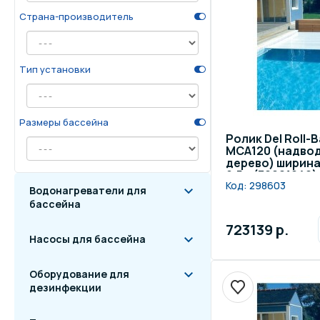
Страна-производитель
Осве
Инвентарь для отдыха
бас
Тип установки
Системы безопасности
Отд
Размеры бассейна
Ролик Del Roll-
МСА120 (надво
дерево) ширина
9,5м (30021040)
Код:
298603
Водонагреватели для
бассейна
723139 р.
Насосы для бассейна
Оборудование для
дезинфекции