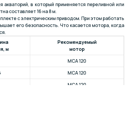
я акваторий, в который применяется переливной или
на составляет 16 на 8 м.
плекте с электрическим приводом. При этом работать
шает его безопасность. Что касается мотора, когда
ся.
ина
Рекомендуемый
я, м
мотор
MCA 120
6
MCA 120
MCA 120
6
MCA 120
MCA 120
6
MCA 120