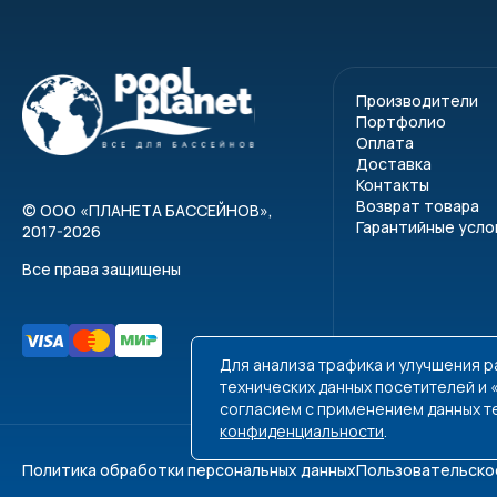
30021070
30021100
Производители
Материалы
Портфолио
Оплата
Стойки и усилен
Доставка
Контакты
Вал — алюминий
Возврат товара
©
ООО «ПЛАНЕТА БАССЕЙНОВ»
,
Корпус защитног
Гарантийные усло
2017-2026
Ламели — ПВХ ил
Все права защищены
Комплектация
Электродвигате
Для анализа трафика и улучшения 
Опорная стойка
технических данных посетителей и
согласием с применением данных т
Каркас из сталь
конфиденциальности
.
Защитный кожух 
Политика обработки персональных данных
Пользовательско
Барабан из ано