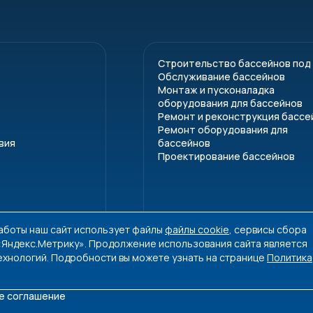
7
9,5-1
8
9,5-1
Строительство бассейнов под
Обслуживание бассейнов
Монтаж и пусконаладка
ный каркас — нержавеющая сталь
оборудования для бассейнов
Ремонт и реконструкция бассе
Ремонт оборудования для
о короба — композитный материал под дерево или из де
вия
бассейнов
Проектирование бассейнов
и поликарбонат
ль
работы наш сайт использует файлы
файлы cookie
, сервисы сбора
 из нержавеющей стали
 «Яндекс.Метрику». Продолжение использования сайта является
ехнологий. Подробности вы можете узнать на странице
Политика
ной трубы
из ПВХ
е соглашение
дированного алюминия