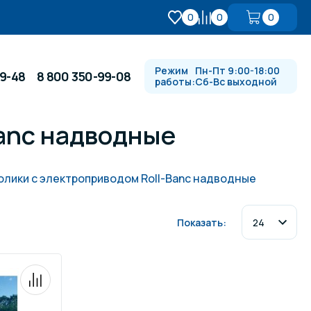
0
0
0
Режим
Пн-Пт 9:00-18:00
99-48
8 800 350-99-08
работы:
Сб-Вс выходной
Banc надводные
Противотоки и гидромассажи
олики с электроприводом Roll-Banc надводные
Автоматика и
 купели
электрооборудование
Показать:
Водопады, водяные пушки и
душевые стойки
в
Спортивный инвентарь