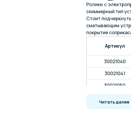
Ролики с электроп
скиммерный тип уст
Стоит подчеркнуть
сматывающим устро
покрытие соприкас
Артикул
30021040
30021041
30021050
30021051
Читать далее
30021059
30021060