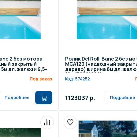
Banc 2 без мотора
Ролик Del Roll-Banc 2 без м
дный закрытый
МСА120 (надводный закрыт
5м дл. жалюзи 9,5-
дерево) ширина 6м дл. жалюз
16м (30021060)
Под заказ
Код:
574252
1123037 р.
Подробнее
Подробнее