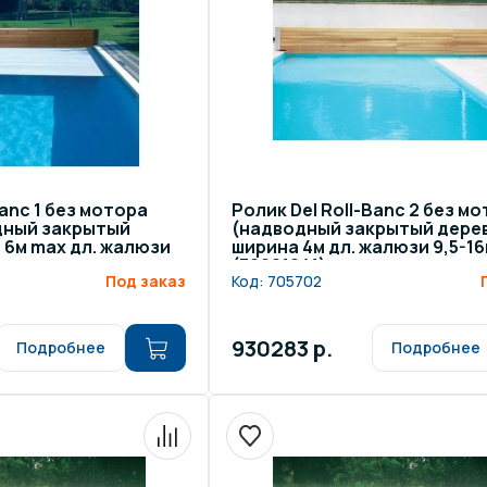
Banc 1 без мотора
Ролик Del Roll-Banc 2 без м
дный закрытый
(надводный закрытый дере
 6м max дл. жалюзи
ширина 4м дл. жалюзи 9,5-1
(30021041)
Под заказ
Код:
705702
930283 р.
Подробнее
Подробнее