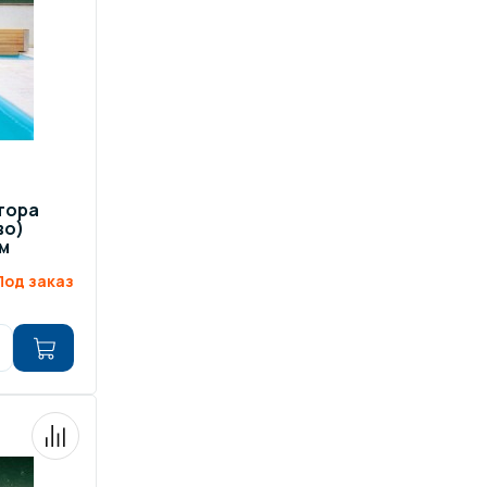
отора
во)
6м
Под заказ