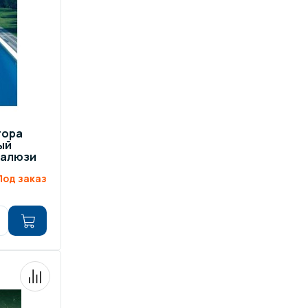
ров воды
Павильоны для бассейна
риалы
Оборудование для хаммамов
тора
ый
жалюзи
Под заказ