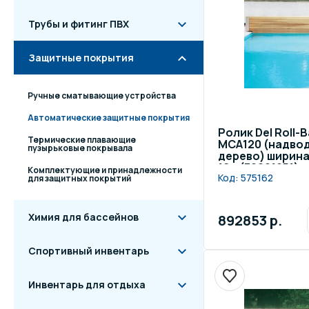
Трубы и фитинг ПВХ
Защитные покрытия
Ручные сматывающие устройства
Автоматические защитные покрытия
Ролик Del Roll-
Термические плавающие
МСА120 (надво
пузырьковые покрывала
дерево) ширина 
16м (30021051)
Комплектующие и принадлежности
Код:
575162
для защитных покрытий
Химия для бассейнов
892853 р.
Спортивный инвентарь
Инвентарь для отдыха