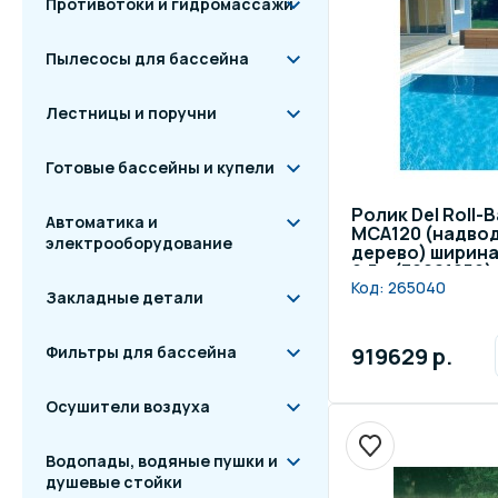
Противотоки и гидромассажи
Пылесосы для бассейна
Лестницы и поручни
Готовые бассейны и купели
Ролик Del Roll-
Автоматика и
МСА120 (надво
электрооборудование
дерево) ширина
9,5м (30021059)
Код:
265040
Закладные детали
919629 р.
Фильтры для бассейна
Осушители воздуха
Водопады, водяные пушки и
душевые стойки