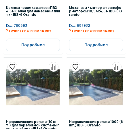
Крышка приямка жалюзи ПВХ
Механизм + мотор с трансфо
4,5 м белая для нанесения пли
рматором 10,94х4,5 м IBS-6 G
тки IBS-6 Grando
rando
Код:
790693
Код:
887932
Уточнить наличие и цену
Уточнить наличие и цену
Подробнее
Подробнее
Направляющие ролики (10 ш
Направляющие ролики 1000 (6
т.) для переливной системы п
шт.) IBS-6 Grando
лоского борта IBS-6 Grando