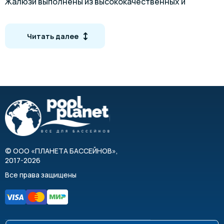
Жалюзи выполнены из высококачественных и
прочных материалов, выдерживают нагрузку до 100
кг. Они эстетично выглядят и доступны в разных
Читать далее
цветовых вариантах. Весь механизм управляется с
помощью пульта дистанционного управления, в
котором предусмотрен специальный таймер,
обеспечивающий автоматическую работу системы.
Особенности
Современный и оригинальный дизайн
Высокая стойкость к царапинам и ударам
Высокая устойчивость к ультрафиолетовым лучам
©
ООО «ПЛАНЕТА БАССЕЙНОВ»
,
Простое управление
2017-2026
Все права защищены
Характеристики
Строительство:
Раздвижная система
встраивается на уровне дна в нижней части стены