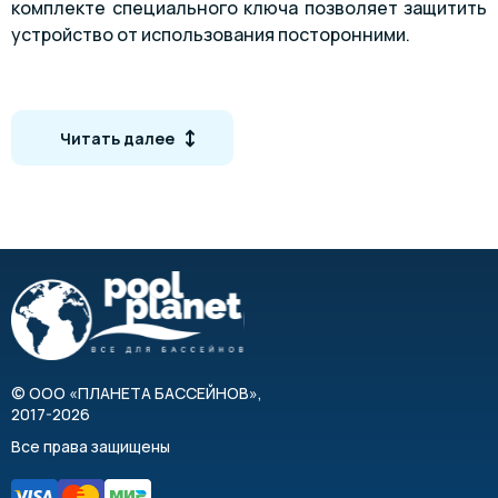
комплекте специального ключа позволяет защитить
устройство от использования посторонними.
Особенности
Читать далее
Надежный двигатель
Высокая устойчивость к УФ лучам
Функциональность
Расположение внутри или снаружи чаши бассейна
Комплектация
Крепление
Вал с электродвигателем
©
ООО «ПЛАНЕТА БАССЕЙНОВ»
,
2017-2026
Панель управления
Все права защищены
ПВХ панели
Стоимость комплектов подводного сматывающего