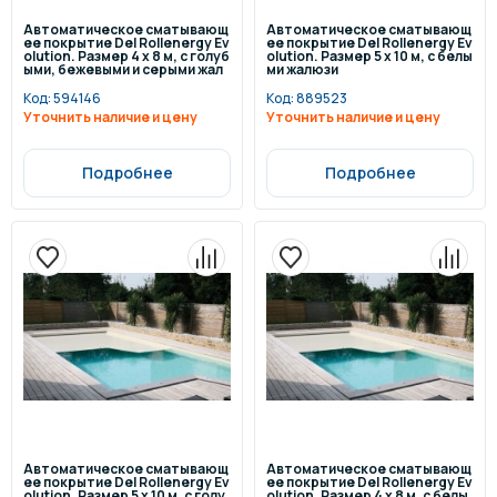
Автоматическое сматывающ
Автоматическое сматывающ
ее покрытие Del Rollenergy Ev
ее покрытие Del Rollenergy Ev
olution. Размер 4 x 8 м, с голуб
olution. Размер 5 x 10 м, с белы
ыми, бежевыми и серыми жал
ми жалюзи
юзи
Код:
594146
Код:
889523
Уточнить наличие и цену
Уточнить наличие и цену
Подробнее
Подробнее
Автоматическое сматывающ
Автоматическое сматывающ
ее покрытие Del Rollenergy Ev
ее покрытие Del Rollenergy Ev
olution. Размер 5 x 10 м, с голу
olution. Размер 4 x 8 м, с белы