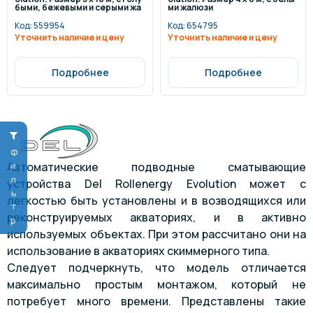
быми, бежевыми и серыми жа
ми жалюзи
люзи
Код:
559954
Код:
654795
Уточнить наличие и цену
Уточнить наличие и цену
Подробнее
Подробнее
Фильтр
Автоматические подводные сматывающие
устройства Del Rollenergy Evolution может с
легкостью быть установлены и в возводящихся или
реконструируемых акваториях, и в активно
используемых объектах. При этом рассчитано они на
использование в акваториях скиммерного типа.
Следует подчеркнуть, что модель отличается
максимально простым монтажом, который не
потребует много времени. Представлены такие