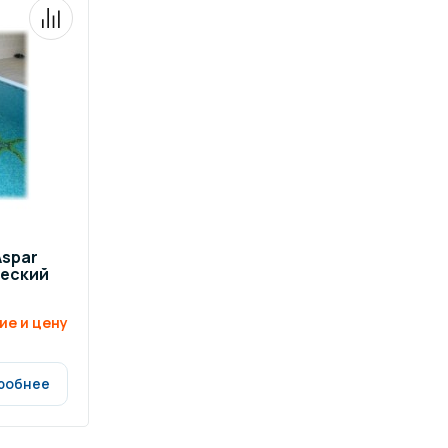
spar
ческий
ие и цену
робнее