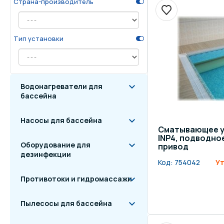
Страна-производитель
Осве
Инвентарь для отдыха
бас
Тип установки
Системы безопасности
Отд
Водонагреватели для
бассейна
Насосы для бассейна
Сматывающее у
INP4, подводно
Оборудование для
привод
дезинфекции
Код:
754042
Ут
Противотоки и гидромассажи
Пылесосы для бассейна