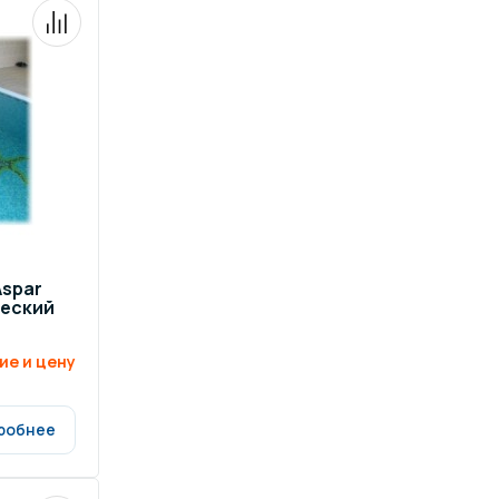
ров воды
Павильоны для бассейна
риалы
Оборудование для хаммамов
spar
ческий
ие и цену
робнее