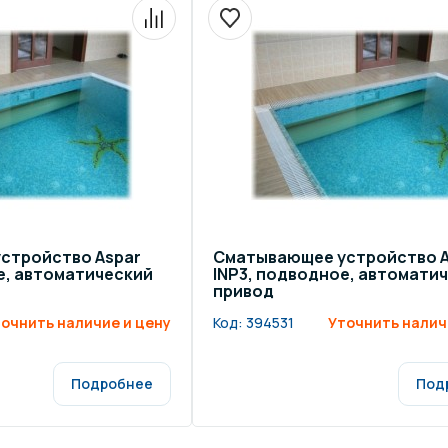
стройство Aspar
Сматывающее устройство A
е, автоматический
INP3, подводное, автомати
привод
очнить наличие и цену
Код:
394531
Уточнить налич
Подробнее
Под