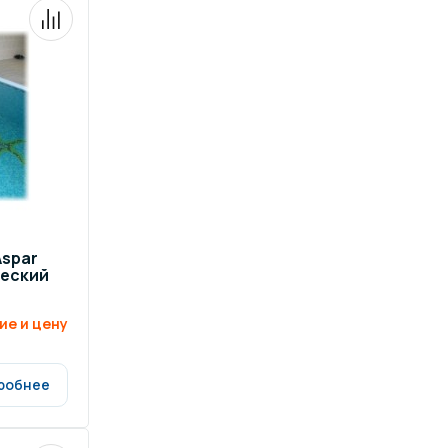
spar
ческий
ие и цену
робнее