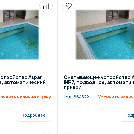
стройство Aspar
Сматывающее устройство A
е, автоматический
INP7, подводное, автомати
привод
очнить наличие и цену
Код:
664522
Уточнить налич
Подробнее
Под