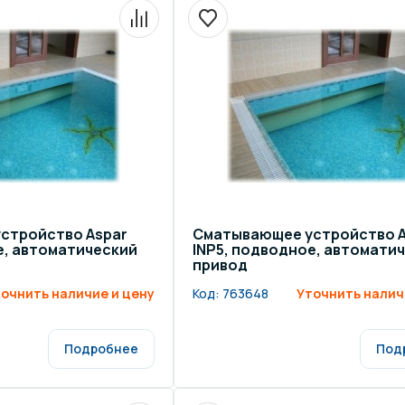
щение и подсветка для
Измерение парамет
сейна
елочные материалы
Строительные мате
стройство Aspar
Сматывающее устройство A
е, автоматический
INP5, подводное, автомати
привод
очнить наличие и цену
Код:
763648
Уточнить налич
Подробнее
Под