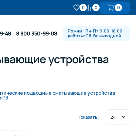
0
0
0
Режим
Пн-Пт 9:00-18:00
99-48
8 800 350-99-08
работы:
Сб-Вс выходной
ывающие устройства
Противотоки и гидромассажи
Автоматика и
 купели
электрооборудование
атические подводные сматывающие устройства
InP3
Водопады, водяные пушки и
душевые стойки
Показать:
в
Спортивный инвентарь