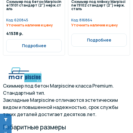
Скиммер под бетон Marpiscin
Скиммер под плёнку Marpisci
e 19101 стандарт (2") нерж.ст
ne 19102 стандарт (2") нерж.
аль
сталь
Код:
620845
Код:
816864
Уточнить наличие и цену
Уточнить наличие и цену
41538 р.
Подробнее
Подробнее
Скиммер под бетон Marpiscine класса Premium.
Стандартный тип.
Закладные Marpiscine отличаются эстетическим
видом и повышенной надежностью, срок службы
таких деталей достигает десятков лет.
Габаритные размеры