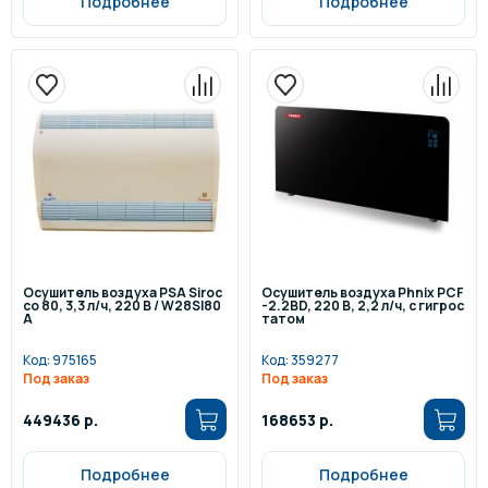
Подробнее
Подробнее
Осушитель воздуха PSA Siroc
Осушитель воздуха Phnix PCF
co 80, 3,3 л/ч, 220 В / W28SI80
-2.2BD, 220 В, 2,2 л/ч, с гигрос
A
татом
Код:
975165
Код:
359277
Под заказ
Под заказ
449436 р.
168653 р.
Подробнее
Подробнее