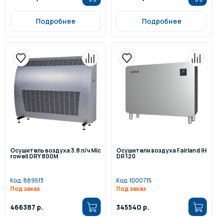
Подробнее
Подробнее
Осушитель воздуха 3.8 л/ч Mic
Осушители воздуха Fairland IH
rowell DRY 800M
DR 120
Код:
889513
Код:
1000715
Под заказ
Под заказ
466387 р.
345540 р.