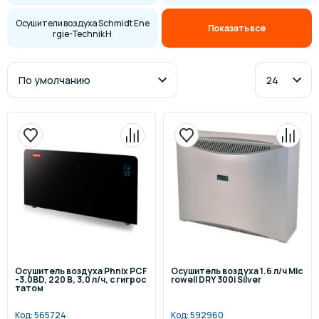
Осушители воздуха Schmidt Ene
Показать все
rgie-Technik H
Осушитель воздуха Phnix PCF
Осушитель воздуха 1.6 л/ч Mic
-3.0BD, 220 В, 3,0 л/ч, с гигрос
rowell DRY 300i Silver
татом
Код:
565724
Код:
592960