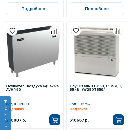
Подробнее
Подробнее
Осушитель воздуха Aquaviva
Осушитель DT-850, 1.9 л/ч, 0,
AVHR 60
85 кВт /W28DT850/
Код:
1002000
Код:
502754
Фильтр
Под заказ
Под заказ
210807 р.
316667 р.