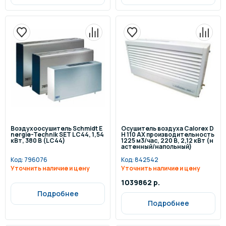
Воздухоосушитель Schmidt E
Осушитель воздуха Calorex D
nergie-Technik SET LC44, 1,54
H 110 AX производительность
кВт, 380 В (LC44)
1225 м3/час, 220 В, 2,12 кВт (н
астенный/напольный)
Код:
796076
Код:
842542
Уточнить наличие и цену
Уточнить наличие и цену
1039862 р.
Подробнее
Подробнее