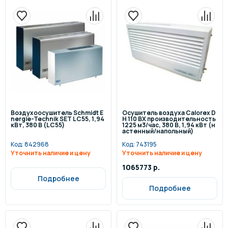
Воздухоосушитель Schmidt E
Осушитель воздуха Calorex D
nergie-Technik SET LC55, 1,94
H 110 BX производительность
кВт, 380 В (LC55)
1225 м3/час, 380 В, 1,94 кВт (н
астенный/напольный)
Код:
842968
Код:
743195
Уточнить наличие и цену
Уточнить наличие и цену
1065773 р.
Подробнее
Подробнее