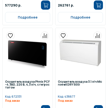
577290 р.
262761 р.
Подробнее
Подробнее
Осушитель воздуха Phnix PCF
Осушитель воздуха 3.1 л/ч Mic
-4.3BD, 220 В, 4,3 л/ч, с гигрос
rowell DRY 500i
татом
Код:
672331
Код:
438677
Под заказ
Под заказ