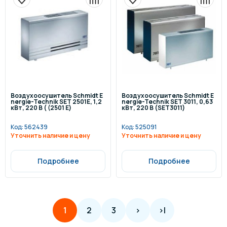
Воздухоосушитель Schmidt E
Воздухоосушитель Schmidt E
nergie-Technik SET 2501Е, 1,2
nergie-Technik SET 3011, 0,63
кВт, 220 В ( (2501 E)
кВт, 220 В (SET3011)
Код:
562439
Код:
525091
Уточнить наличие и цену
Уточнить наличие и цену
Подробнее
Подробнее
2
3
>
>|
1