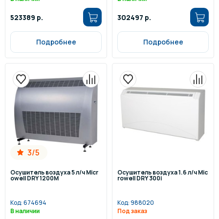
523389 р.
302497 р.
Подробнее
Подробнее
3/5
Осушитель воздуха 5 л/ч Micr
Осушитель воздуха 1.6 л/ч Mic
owell DRY 1200M
rowell DRY 300i
Код:
674694
Код:
988020
В наличии
Под заказ