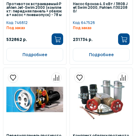
Противоток встраиваемый P
Насос бронза 4.0 кВт / 380В J
ahlen Jet-Swim 2000 (компле
et Swim 2000, Pahlen /130208
кт: передняя панель + обвязк
0/
а + насос + пневмопуск) - 78 м
3/ч
Код:
746812
Код:
647528
Под заказ
Под заказ
532862 р.
231734 р.
Подробнее
Подробнее
Передняя панель противото
Комплект обвязки противото