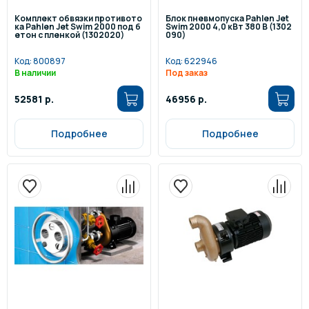
Комплект обвязки противото
Блок пневмопуска Pahlen Jet
ка Pahlen Jet Swim 2000 под б
Swim 2000 4,0 кВт 380 В (1302
етон с пленкой (1302020)
090)
Код:
800897
Код:
622946
В наличии
Под заказ
52581 р.
46956 р.
Подробнее
Подробнее