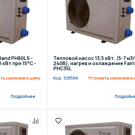
land PH80LS -
Тепловой насос 13,5 кВт, (5-7 м3
 кВт при 15°C -
240В), нагрев и охлаждение Fair
PHC35L
ть наличие и цену
Код:
328566
Уточнить наличие и 
Подробнее
Подробн