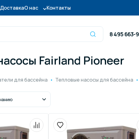
Доставка
О нас
Контакты
8 495 663-
асосы Fairland Pioneer
Оборудование для
сы для бассейна
дезинфекции
тели для бассейна
Тепловые насосы для бассейна
ницы и поручни
Готовые бассейны и
тры для бассейна
Осушители воздуха
итные покрытия
Химия для бассейно