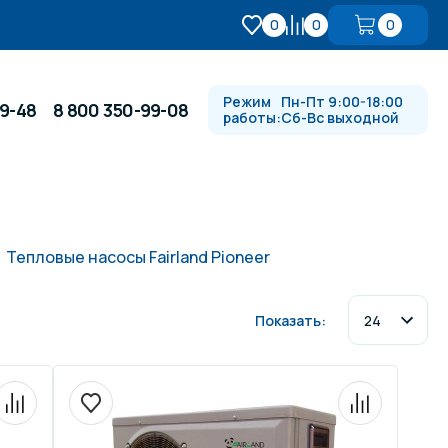
0
0
0
Режим
Пн-Пт 9:00-18:00
99-48
8 800 350-99-08
работы:
Сб-Вс выходной
Противотоки и гидромассажи
Тепловые насосы Fairland Pioneer
Автоматика и
 купели
электрооборудование
Показать:
Водопады, водяные пушки и
душевые стойки
в
Спортивный инвентарь