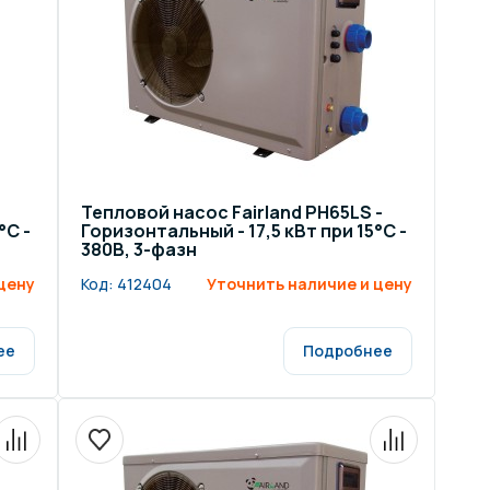
ров воды
Павильоны для бассейна
риалы
Оборудование для хаммамов
Тепловой насос Fairland PH65LS -
°C -
Горизонтальный - 17,5 кВт при 15°C -
380В, 3-фазн
цену
Код:
412404
Уточнить наличие и цену
ее
Подробнее