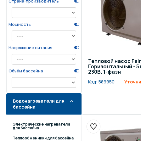
Страна-производитель
Осве
Инвентарь для отдыха
бас
Мощность
Системы безопасности
Отд
Напряжение питания
Тепловой насос Fair
Горизонтальный - 5 к
Объём бассейна
230В, 1-фазн
Код:
589950
Уточни
Водонагреватели для
бассейна
Электрические нагреватели
для бассейна
Теплообменники для бассейна