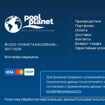
Автоматическое отт
Компрессор междуна
Экологически чистый
Производители
Портфолио
Принцип работы
Оплата
Доставка
Тепловой насос Fairlan
Контакты
теплоноситель в испар
Возврат товара
©
ООО «ПЛАНЕТА БАССЕЙНОВ»
,
Гарантийные усло
теплоомбенник, где про
2017-2026
Охлаждённый газ-тепло
Все права защищены
Аналогичным способом 
испарителя.
Технические хара
Для анализа трафика и улучшения 
технических данных посетителей и
согласием с применением данных т
конфиденциальности
.
Номинальная выхо
Политика обработки персональных данных
Пользовательско