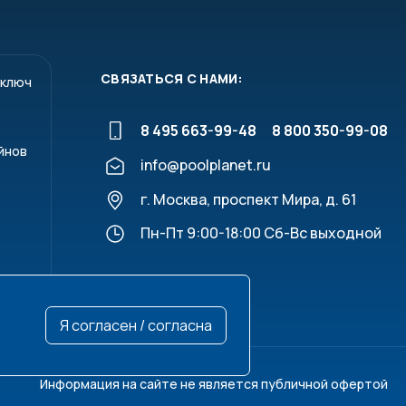
СВЯЗАТЬСЯ С НАМИ:
 ключ
8 495 663-99-48
8 800 350-99-08
нный вентилятор, обдувает и нагревает газовый
йнов
info@poolplanet.ru
ю компрессора и подаётся в титановый
ссейна, циркулирующая через тепловой насос.
г. Москва, проспект Мира, д. 61
орения цикла.
ет тепло воды и отводит её в атмосферу с помощью
Пн-Пт 9:00-18:00 Сб-Вс выходной
Я согласен / согласна
PH35L
PH50L
PH65L
PH65LS
PH80LS
PH120LS
9,85
11,42
16,2
16,29
22,2
29,4
Информация на сайте не является публичной офертой