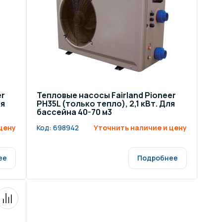
er
Тепловые насосы Fairland Pioneer
ля
PH35L (только тепло), 2,1 кВт. Для
бассейна 40-70 м3
цену
Код:
698942
Уточнить наличие и цену
ее
Подробнее