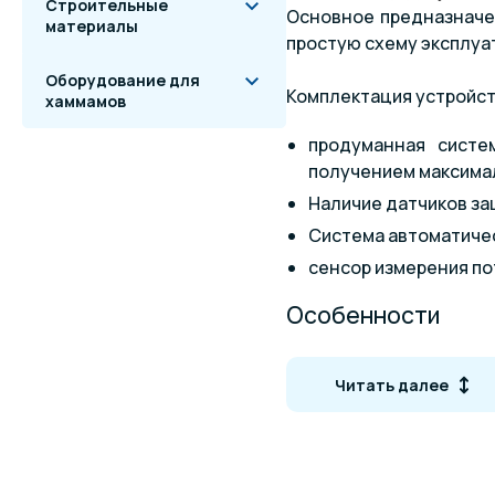
Строительные
Основное предназначен
материалы
простую схему эксплуа
Оборудование для
Комплектация устройст
хаммамов
продуманная систе
получением максима
Наличие датчиков за
Система автоматичес
сенсор измерения по
Особенности
Титановый теплооб
Читать далее
Простота монтажа и 
Дисплей с индикаци
Защита по низкому и
Автоматический оста