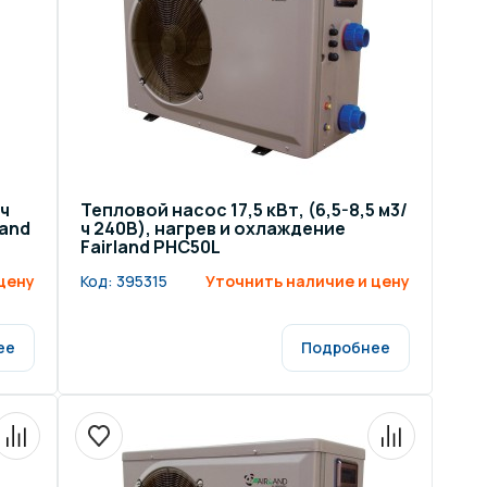
/ч
Тепловой насос 17,5 кВт, (6,5-8,5 м3/
land
ч 240В), нагрев и охлаждение
Fairland PHC50L
цену
Код:
395315
Уточнить наличие и цену
ее
Подробнее