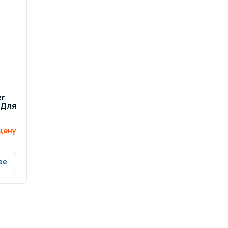
er
 Для
цену
ее