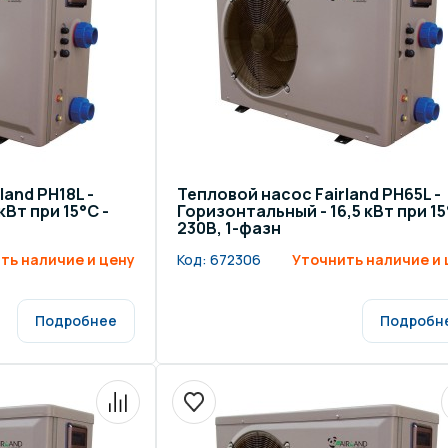
щение и подсветка для
Измерение парамет
сейна
елочные материалы
Строительные мате
land PH18L -
Тепловой насос Fairland PH65L -
Вт при 15°C -
Горизонтальный - 16,5 кВт при 15
230В, 1-фазн
ть наличие и цену
Код:
672306
Уточнить наличие и 
Подробнее
Подробн