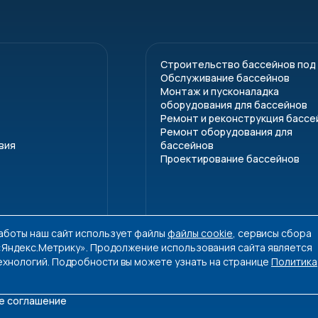
аивание
родной торговой марки
 и безвредный хладагент R410a
Строительство бассейнов под
Обслуживание бассейнов
Монтаж и пусконаладка
оборудования для бассейнов
d отбирает энергию у окружающей среды и через встрое
Ремонт и реконструкция бассе
ителе. Нагретый таким образом газ сжимается с помощь
Ремонт оборудования для
вия
бассейнов
исходит передача энергии от нагретого газа воде из ба
Проектирование бассейнов
носитель закачивается обратно в испаритель для повт
происходит и охлаждение воды - теплообменник отбира
ктеристики
работы наш сайт использует файлы
файлы cookie
, сервисы сбора
 «Яндекс.Метрику». Продолжение использования сайта является
Модель
PH18L
PH25L
ехнологий. Подробности вы можете узнать на странице
Политика
дная мощность (при 15°C), кВт
4,79
6,6
е соглашение