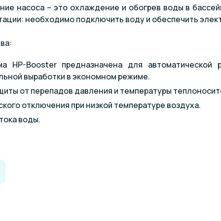
ие насоса – это охлаждение и обогрев воды в бассей
тации: необходимо подключить воду и обеспечить элек
ва:
ма HP-Booster предназначена для автоматической 
льной выработки в экономном режиме.
щиты от перепадов давления и температуры теплоносит
кого отключения при низкой температуре воздуха.
тока воды.
менник
эксплуатации
ей температуры воды
 высокому давлению
новка в случае низкой температуры окружающего возду