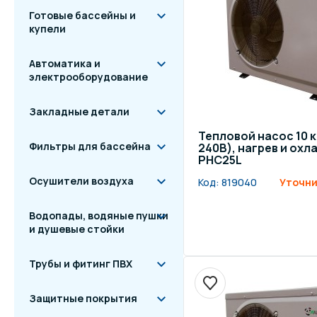
Готовые бассейны и
купели
Автоматика и
электрооборудование
Закладные детали
Тепловой насос 10 к
Фильтры для бассейна
240В), нагрев и охл
PHC25L
Осушители воздуха
Код:
819040
Уточни
Водопады, водяные пушки
и душевые стойки
Трубы и фитинг ПВХ
Защитные покрытия