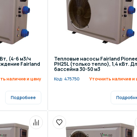
Вт, (4-6 м3/ч
Тепловые насосы Fairland Pione
аждение Fairland
PH25L (только тепло), 1,4 кВт. Д
бассейна 30-50 м3
ть наличие и цену
Код:
475750
Уточнить наличие и 
Подробнее
Подробн