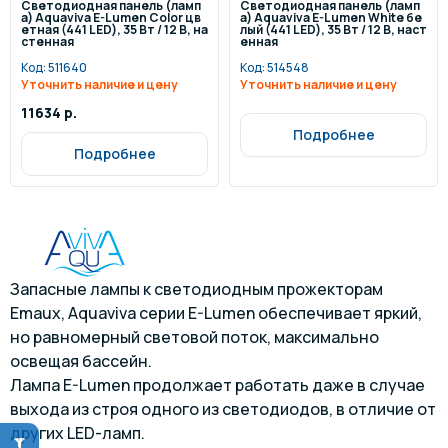
Светодиодная панель (ламп
Светодиодная панель (ламп
а) Aquaviva E-Lumen Color цв
а) Aquaviva E-Lumen White бе
етная (441 LED), 35 Вт / 12 В, на
лый (441 LED), 35 Вт / 12 В, наст
стенная
енная
Код:
511640
Код:
514548
Уточнить наличие и цену
Уточнить наличие и цену
11634 р.
Подробнее
Подробнее
Запасные лампы к светодиодным прожекторам
Emaux, Aquaviva серии E-Lumen обеспечивает яркий,
но равномерный световой поток, максимально
освещая бассейн.
Лампа E-Lumen продолжает работать даже в случае
выхода из строя одного из светодиодов, в отличие от
других LED-ламп.