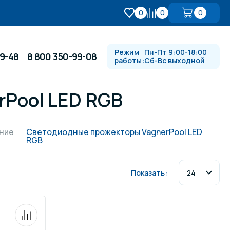
0
0
0
Режим
Пн-Пт 9:00-18:00
99-48
8 800 350-99-08
работы:
Сб-Вс выходной
Pool LED RGB
Противотоки и гидромассажи
ние
Светодиодные прожекторы VagnerPool LED
RGB
Автоматика и
 купели
электрооборудование
Показать:
Водопады, водяные пушки и
душевые стойки
в
Спортивный инвентарь