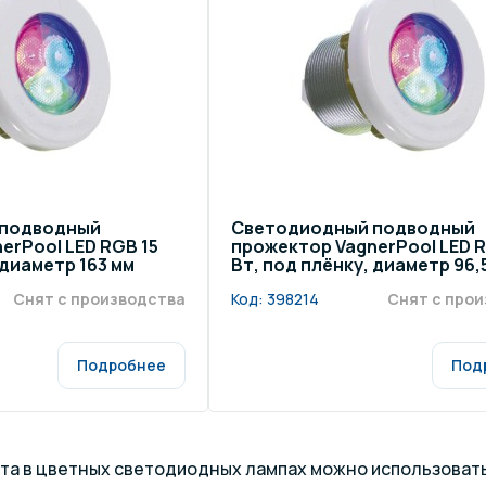
щение и подсветка для
Измерение парамет
сейна
елочные материалы
Строительные мате
 подводный
Светодиодный подводный
erPool LED RGB 15
прожектор VagnerPool LED R
 диаметр 163 мм
Вт, под плёнку, диаметр 96,
Снят с производства
Код:
398214
Снят с про
Подробнее
Под
та в цветных светодиодных лампах можно использоват