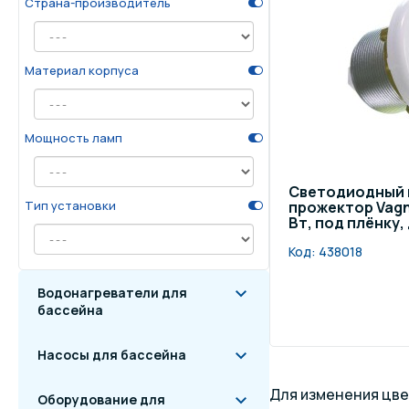
Страна-производитель
Осве
Инвентарь для отдыха
бас
Материал корпуса
Системы безопасности
Отд
Мощность ламп
Светодиодный
Тип установки
прожектор Vagn
Вт, под плёнку,
Код:
438018
Водонагреватели для
бассейна
Насосы для бассейна
Для изменения цве
Оборудование для