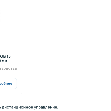
ров воды
Павильоны для бассейна
риалы
Оборудование для хаммамов
GB 15
5 мм
изводства
робнее
ь дистанционное управление.